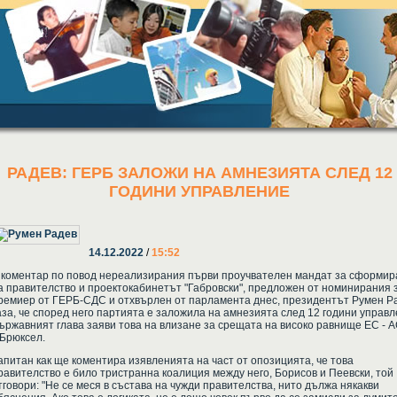
РАДЕВ: ГЕРБ ЗАЛОЖИ НА АМНЕЗИЯТА СЛЕД 12
ГОДИНИ УПРАВЛЕНИЕ
14.12.2022
/
15:52
 коментар по повод нереализирания първи проучвателен мандат за сформир
а правителство и проектокабинетът "Габровски", предложен от номинирания 
ремиер от ГЕРБ-СДС и отхвърлен от парламента днес, президентът Румен Р
аза, че според него партията е заложила на амнезията след 12 години управл
ържавният глава заяви това на влизане за срещата на високо равнище ЕС -
 Брюксел.
апитан как ще коментира изявленията на част от опозицията, че това
равителство е било тристранна коалиция между него, Борисов и Пеевски, той
тговори: "Не се меся в състава на чужди правителства, нито дължа някакви