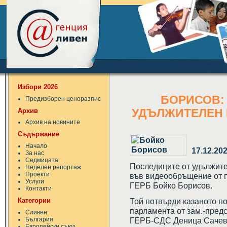
Избори 2026
БОРИСОВ:
Предизборен ценоразпис
Архив
УДЪЛЖИТЕЛЕН 
Архив на новините
Съдържание
Начало
17.12.20
За нас
Седмицата
Последиците от удължите
Неделен репортаж
Проекти
във видеообръщение от п
Услуги
ГЕРБ Бойко Борисов.
Контакти
Категории
Той потвърди казаното п
парламента от зам.-пред
Сливен
България
ГЕРБ-СДС Деница Сачева
Европейски съюз