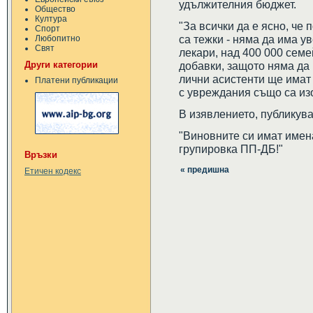
удължителния бюджет.
Общество
Култура
"За всички да е ясно, че 
Спорт
са тежки - няма да има у
Любопитно
Свят
лекари, над 400 000 семе
Други категории
добавки, защото няма да 
лични асистенти ще имат
Платени публикации
с увреждания също са изо
В изявлението, публикува
"Виновните си имат имен
групировка ПП-ДБ!"
Връзки
« предишна
Етичен кодекс