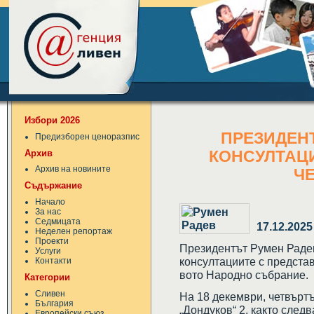
Избори 2026
ПРЕЗИДЕН
Предизборен ценоразпис
Архив
КОНСУЛТАЦИ
Архив на новините
Ч
Съдържание
Начало
За нас
Седмицата
17.12.2025
Неделен репортаж
Проекти
Президентът Румен Рад
Услуги
консултациите с представ
Контакти
вото Народно събрание.
Категории
Сливен
На 18 декември, четвърт
България
„Дондуков“ 2, както следв
Европейски съюз