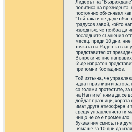
Лидерът на "Възраждане"
политика на президента, 
постоянно обяснявал как 
"Той така и не даде обяс
градусов завой, който на
изведнъж, че трябва да 
последните съмнения отпа
месец, преди 10 дни, ние
точката на Радев за глас
представител от президен
Въпреки че ние направих
бъде изпратен представит
припомни Костадинов.
Той изтъкна, че управляв
идват празници и затова 
са големи протестите, з
на Наглите" няма да се вс
дойдат празници, хората 
имат друга атмосфера и т
срещу управлението няма 
нищо не се е променило. 
буквалния смисъл на дум
нямаше за 10 дни да изля