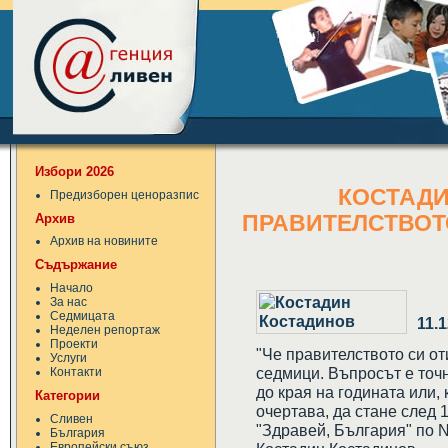
Избори 2026
КОСТАДИ
Предизборен ценоразпис
Архив
ПРАВИТЕЛСТВОТ
Архив на новините
Съдържание
Начало
За нас
Седмицата
11.
Неделен репортаж
Проекти
"Че правителството си оти
Услуги
седмици. Въпросът е точн
Контакти
до края на годината или,
Категории
очертава, да стане след 1
Сливен
"Здравей, България" по 
България
Европейски съюз