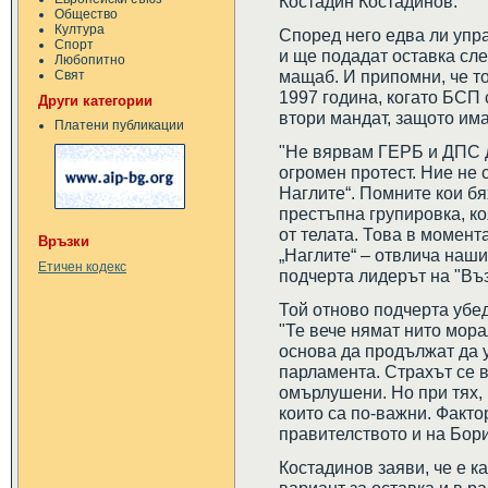
Костадин Костадинов.
Общество
Култура
Според него едва ли упр
Спорт
и ще подадат оставка сле
Любопитно
мащаб. И припомни, че то
Свят
1997 година, когато БСП 
Други категории
втори мандат, защото им
Платени публикации
"Не вярвам ГЕРБ и ДПС д
огромен протест. Ние не 
Наглите“. Помните кои бя
престъпна групировка, к
от телата. Това в момент
Връзки
„Наглите“ – отвлича нашия
Етичен кодекс
подчерта лидерът на "Въ
Той отново подчерта убед
"Те вече нямат нито мора
основа да продължат да 
парламента. Страхът се в
омърлушени. Но при тях, 
които са по-важни. Факто
правителството и на Бори
Костадинов заяви, че е к