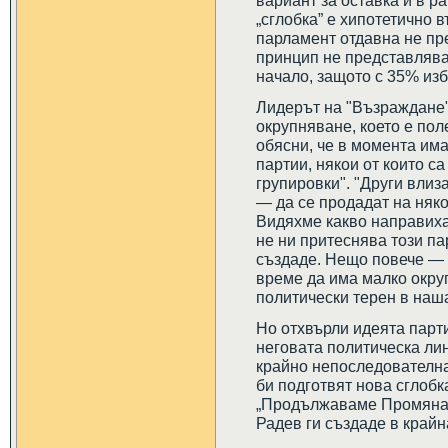
вариант за оставка и в р
„сглобка” е хипотетично 
парламент отдавна не пр
принцип не представлява
начало, защото с 35% изб
Лидерът на "Възраждане"
окрупняване, което е пол
обясни, че в момента има
партии, някои от които с
групировки". "Други влиз
— да се продадат на няко
Видяхме какво направиха
не ни притеснява този па
създаде. Нещо повече — 
време да има малко окру
политически терен в наша
Но отхвърли идеята парти
неговата политическа ли
крайно непоследователна
би подготвят нова сглобк
„Продължаваме Промяната
Радев ги създаде в крайна