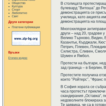
В столицата протестиращ
Общество
Култура
булевард "Витоша" до Ре
Спорт
демонстрацията се присъ
Любопитно
Свят
училища, като акцията им
демонстрацията на площ
Други категории
Платени публикации
Многохилядни антиправит
други – над 20, градове у
Велико Търново, Видин, В
Казанлък, Кърджали, Кюс
Петрич, Плевен, Пловдив
Силистра, Сливен, Смоля
Връзки
Шумен и Ямбол.
Етичен кодекс
Протести на българи, нед
зад граница – в Берлин, 
Протестите получиха отзв
които "Ройтерс", "Франс п
В София хората се събрах
часа протестът приключи 
скандирания „Оставка“, пе
недоволните блокираха за
Те заявиха, че са в гото