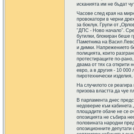
исканията им не бъдат чу
Часове след края на мир
провокатори в черни дрех
за боклук. Групи от „Орл
"ДПС - Ново начало". Ср
бутилки, блокиран беше г
Паметника на Васил Левс
и димки. Напрежението б
полицията, които разгран
протестиращите по-рано, 
двама от тях са открити 
евро, а в другия - 10 000
пиротехнически изделия,
На случилото се реагира
призова властта да чуе 
В парламента днес предст
недоверие към кабинета 
площадите обаче не се оч
опозицията не събира не
половината народни пред
опозиционните депутати с