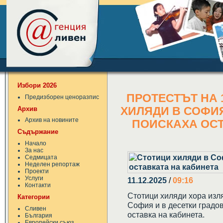
Избори 2026
ПРОТЕСТЪТ НА 
Предизборен ценоразпис
Архив
ХИЛЯДИ В СОФИЯ
Архив на новините
ПОИСКАХА ОСТ
Съдържание
Начало
За нас
Седмицата
Неделен репортаж
Проекти
Услуги
11.12.2025
/
09:16
Контакти
Стотици хиляди хора изля
Категории
София и в десетки градов
Сливен
оставка на кабинета.
България
Европейски съюз