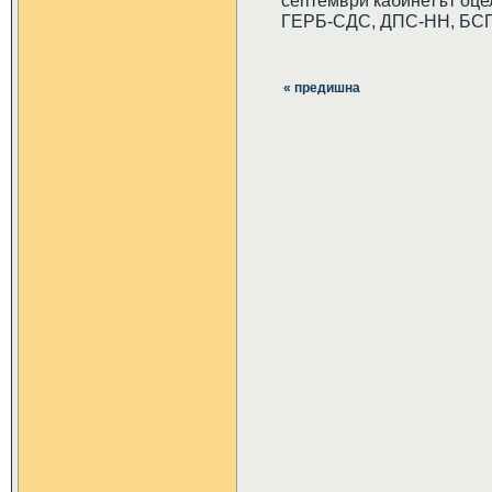
септември кабинетът оцел
ГЕРБ-СДС, ДПС-НН, БСП
« предишна