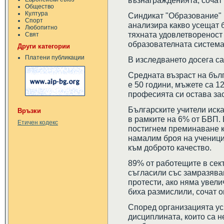
възнагражденията, сочат
Общество
Култура
Синдикат "Образование" 
Спорт
анализира какво усещат 
Любопитно
тяхната удовлетвореност
Свят
образователната система
Други категории
Платени публикации
В изследването досега са
Средната възраст на бъл
е 50 години, мъжете са 1
професията си остава за
Българските учители иск
Връзки
в рамките на 6% от БВП.
Етичен кодекс
постигнем преминаване 
намалим броя на ученицит
към доброто качество.
89% от работещите в сек
съгласили със замразява
протести, ако няма увели
биха размислили, сочат о
Според организацията ус
дисциплината, които са н