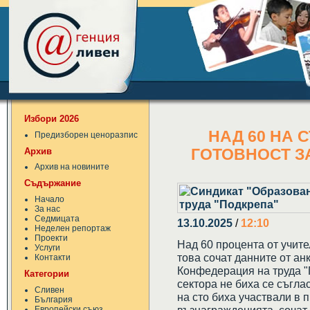
Избори 2026
НАД 60 НА 
Предизборен ценоразпис
Архив
ГОТОВНОСТ З
Архив на новините
Съдържание
Начало
За нас
Седмицата
13.10.2025
/
12:10
Неделен репортаж
Проекти
Над 60 процента от учите
Услуги
това сочат данните от ан
Контакти
Конфедерация на труда "
Категории
сектора не биха се съгла
Сливен
на сто биха участвали в 
България
Европейски съюз