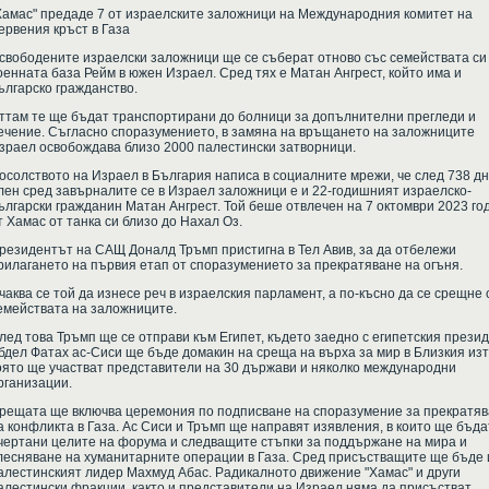
Хамас" предаде 7 от израелските заложници на Международния комитет на
ервения кръст в Газа
свободените израелски заложници ще се съберат отново със семействата си
оенната база Рейм в южен Израел. Сред тях е Матан Ангрест, който има и
ългарско гражданство.
ттам те ще бъдат транспортирани до болници за допълнителни прегледи и
ечение. Съгласно споразумението, в замяна на връщането на заложниците
зраел освобождава близо 2000 палестински затворници.
осолството на Израел в България написа в социалните мрежи, че след 738 дн
лен сред завърналите се в Израел заложници е и 22-годишният израелско-
ългарски гражданин Матан Ангрест. Той беше отвлечен на 7 октомври 2023 го
т Хамас от танка си близо до Нахал Оз.
резидентът на САЩ Доналд Тръмп пристигна в Тел Авив, за да отбележи
рилагането на първия етап от споразумението за прекратяване на огъня.
чаква се той да изнесе реч в израелския парламент, а по-късно да се срещне 
емействата на заложниците.
лед това Тръмп ще се отправи към Египет, където заедно с египетския прези
бдел Фатах ас-Сиси ще бъде домакин на среща на върха за мир в Близкия изто
оято ще участват представители на 30 държави и няколко международни
рганизации.
рещата ще включва церемония по подписване на споразумение за прекратя
а конфликта в Газа. Ас Сиси и Тръмп ще направят изявления, в които ще бъда
чертани целите на форума и следващите стъпки за поддържане на мира и
лесняване на хуманитарните операции в Газа. Сред присъстващите ще бъде 
алестинският лидер Махмуд Абас. Радикалното движение "Хамас" и други
алестински фракции, както и представители на Израел няма да присъстват.