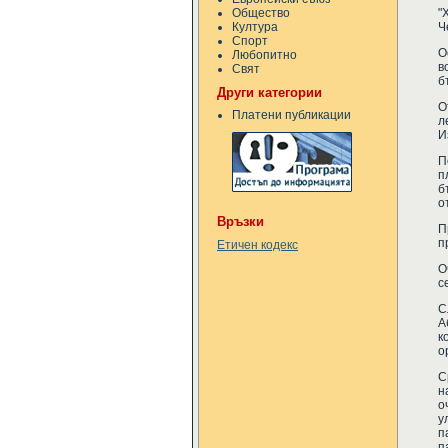
Общество
"
Култура
Ч
Спорт
О
Любопитно
в
Свят
б
Други категории
О
Платени публикации
л
И
П
п
б
о
Връзки
П
п
Етичен кодекс
О
с
С
А
к
о
С
н
о
у
п
п