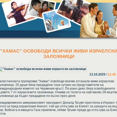
"ХАМАС" ОСВОБОДИ ВСИЧКИ ЖИВИ ИЗРАЕЛСК
ЗАЛОЖНИЦИ
13.10.2025
/
11:45
алестинската групировка "Хамас" освободи всички останали живи израелски
аложници. 20 души бяха предадени тази сутрин на представители на
еждународния комитет на Червения кръст. По-рано днес бяха освободените
ървите 7 от израелските заложници. Очаква се телата на най-малко 28 мъртв
аложници да бъдат предадени по-късно през деня.
еждувременно американският президент Доналд Тръмп пристигна в Израел.
ечта си пред израелския Кнесет, той ще отпътува за Египет за срещата на въ
ир. Войната в ивицата Газа приключи, обяви Тръмп преди да отпътува за Бли
зток.