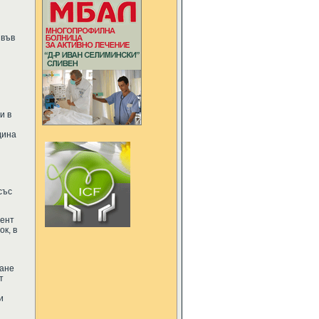
 във
и в
дина
със
дент
к, в
ване
т
и