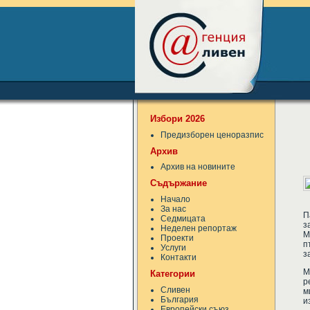
Избори 2026
Предизборен ценоразпис
Архив
Архив на новините
Съдържание
Начало
За нас
П
Седмицата
з
Неделен репортаж
М
Проекти
п
Услуги
з
Контакти
М
Категории
р
Сливен
м
България
и
Европейски съюз