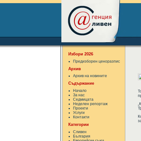
Избори 2026
Предизборен ценоразпис
Архив
Архив на новините
Съдържание
Начало
Т
За нас
п
Седмицата
„
Неделен репортаж
Т
Проекти
Услуги
К
Контакти
з
Категории
Сливен
България
Европейски съюз