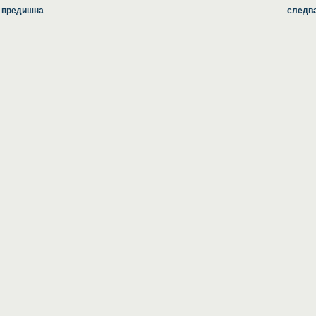
 предишна
следв