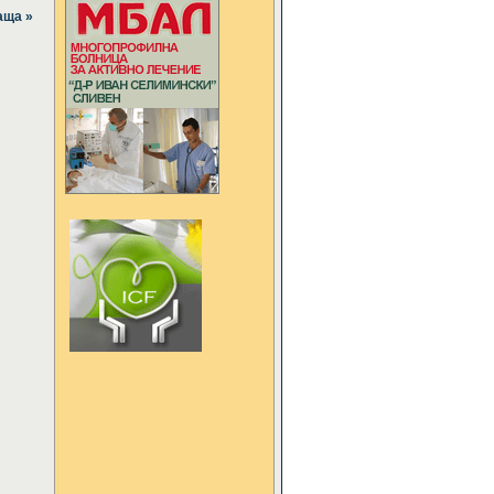
аща »