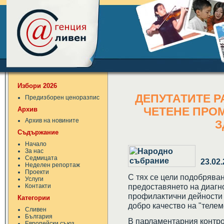
Избори 2026
ДЕПУТАТИТЕ Р
Предизборен ценоразпис
Архив
ЧЕТЕНЕ ПРОМ
Архив на новините
З
Съдържание
Начало
За нас
Седмицата
23.02
Неделен репортаж
Проекти
С тях се цели подобрява
Услуги
предоставянето на диагн
Контакти
профилактични дейности о
Категории
добро качество на "телем
Сливен
България
В парламентарния контр
Европейски съюз