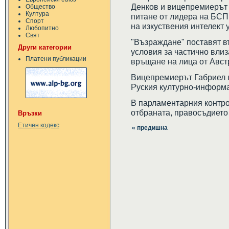
Денков и вицепремиерът 
Общество
Култура
питане от лидера на БСП
Спорт
на изкуствения интелект у
Любопитно
Свят
"Възраждане" поставят в
Други категории
условия за частично вли
Платени публикации
връщане на лица от Авст
Вицепремиерът Габриел щ
Руския културно-информ
В парламентарния контро
отбраната, правосъдието
Връзки
Етичен кодекс
« предишна