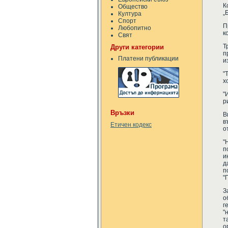
К
Общество
„
Култура
Спорт
П
Любопитно
к
Свят
Т
Други категории
п
Платени публикации
и
"
х
"
р
Връзки
В
в
Етичен кодекс
о
"
п
и
д
п
"
З
о
г
"
т
о