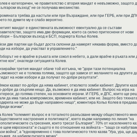
олев е категоричен, че правителство с втория мандат е невъзможно, защото д
Български възход“ не се получава мнозинство.
ромяната трябва да настъпи или при Възраждане, или при ГЕРБ, или при ДП
оето по думите му е слабо вероятно.
ретият мандат е единствената възможност евентуално да се състави
равителство, защото има две формации, които са силно притеснени от нови
збори – Български възход и БСП, подчерта Кольо Колев.
Тези две партии ще бъдат доста склонни да намерят някаква форма, вместо д
оди на избори, да участват в управлението."
Изборът не е врабче в ръката или сокол в небето, а дали врабче в ръката или 
итне кон", онагледи ситуацията Колев.
изирайки третия мандат обаче той изтъкна, че "дори тази потенциална
ъзможност не е толкова голяма, защото ще зависи от желанието на другите д
тидат на нови избори и да получат по-добри резултати".
Някои казват по-добре да няма кабинет, отколкото зомби кабинет. Другите каз
о-добре да скърпим нещо. Да, възможно е да има кабинет. Въпрос на игра на
нтереси, до голяма степен, на основните играчи. И ГЕРБ, и ДПС, които ще ре
али да има такъв компромисен, временен кабинет, или не. Защото без тяхнат
одкрепа не може да бъде направено нищо", коментира Кольо Колев в предав
Преди всички".
а Колев "големият въпрос е в тоталното разкъсване между общественото мне
бществените настроения и политиката", което върви например по линия "на
еополитическите сътресения, които тресат България". 70% от населението ка
не щем еврозоната" и същото е по отношение на войната – "защо се набутвам
ази война", а "едновременно с това политическото тяло казва "Ура, ура, ще д
ръжия, да набием руската мечка".