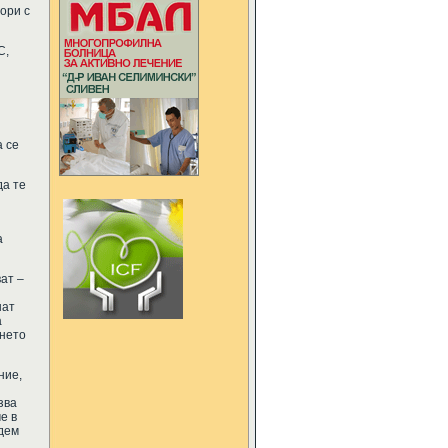
ори с
С,
а се
да те
а
ват –
шат
а
ането
ние,
зва
е в
адем