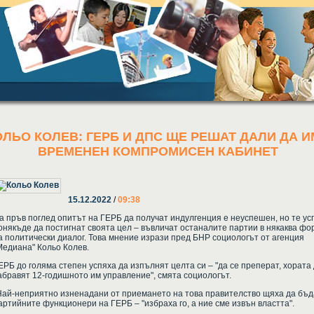
ОЛЬО КОЛЕВ: ГЕРБ И ДПС ЩЕ РЕШАТ ДАЛИ ДА 
ВРЕМЕНЕН КОМПРОМИСЕН КАБИНЕТ
15.12.2022
/
09:38
а пръв поглед опитът на ГЕРБ да получат индулгенция е неуспешен, но те ус
онякъде да постигнат своята цел – въвличат останалите партии в някаква фо
а политически диалог. Това мнение изрази пред БНР социологът от агенция
Медиана" Кольо Колев.
ЕРБ до голяма степен успяха да изпълнят целта си – "да се преперат, хората
абравят 12-годишното им управление", смята социологът.
Най-неприятно изненадани от приемането на това правителство щяха да бъд
артийните функционери на ГЕРБ – "избраха го, а ние сме извън властта".