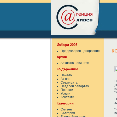
Избори 2026
К
Предизборен ценоразпис
Архив
Архив на новините
Съдържание
Начало
За нас
Н
Седмицата
д
Неделен репортаж
н
Проекти
"
Услуги
Контакти
Г
з
Категории
Сливен
"
България
п
Европейски съюз