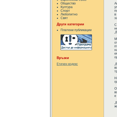
Общество
А
Култура
у
Спорт
п
Любопитно
в
Свят
з
Други категории
С
н
Платени публикации
„
М
о
п
н
е
о
Връзки
„
Етичен кодекс
в
т
Н
г
О
в
е
„
ж