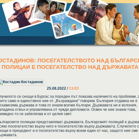
ОСТАДИНОВ: ПОСЕГАТЕЛСТВОТО НАД БЪЛГАРС
ПОЛИЦАИ Е ПОСЕГАТЕЛСТВО НАД ДЪРЖАВАТА
25.08.2022
/
13:03
лучилото се снощи в Бургас за пореден път показва наличието на проблеми, 
оито само и единствено ние от „Възраждане“ говорим. България отдавна не е
езависима държава и това го знаем всички българи. Държавата ни е колония,
владяна отвън и управлявана от чужди дипломати. Освен че ние знаем това,
чевидно то се забелязва и от целия свят.
ългарските полицаи представляват държавата. Българският полицай е държа
сяко посегателство върху него е посегателство върху държавата. Случилото 
нощи е прецедент и е посегателство върху всеки един от нас, защото ние сме
ържавата.