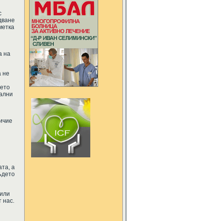
с
дване
метка
а на
а не
вето
гални
ичие
та, а
ъдето
били
 нас.