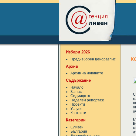
Избори 2026
К
Предизборен ценоразпис
Архив
Архив на новините
Съдържание
Начало
За нас
С
Седмицата
к
Неделен репортаж
н
Проекти
о
Услуги
о
Контакти
Б
Категории
В
Сливен
с
България
д
Европейски съюз