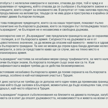
втобусът с нелегални емигранти е засечен, отказва да спре, той е чужд и е
правляван от чужденец, който отказва да се съобрази с българските закони и 
олицаите, които следят за опазването им. В резултат от това започва пресле
 продължение на километри, твърди се че има дори и престрелка и в крайна с
агиват двама български полицаи.
 това поведение чужденците, които са на наша територия, показват пълно
езачитане на българската държава, което за пореден път потвърждава тезат
Възраждане“, че България не е независима и свободна държава.
ногократно ние от „Възраждане“ сме предлагали границата ни да се охраняв
т полиция, а от българската армия. Сигурността на държавата ни е от
ървостепенно значение, за да можем да опазим най-важното - живота и здра
а българските граждани. Та ние не можем да спрем една банда дрипави неле
мигранти, а сега си представете какво ще се случи, ако на тяхно място е
рганизирана армия.
Възраждане“ настоява за незабавни мерки срещу трафикантите, за чието нал
сички българи знаем, българската полиция също знае кои са те. Към
рафикантската мафия трябва да се действа безкомпромисно.
астояваме незабавно българската армия да поеме охраната на българската
раница, особено в най-натоварения участък с Турция.
т днес нататък не трябва да се допуска нито един човек да преминава граница
секи който бъде заловен в България, моментално да бъде изхвърлен там, отк
 дошъл, най-често обратно в Турция.
Възраждане“ поднася съболезнования на близките на двамата полицаи, загу
ивота си в опит да опазят държавността, независимостта и живота на всеки от