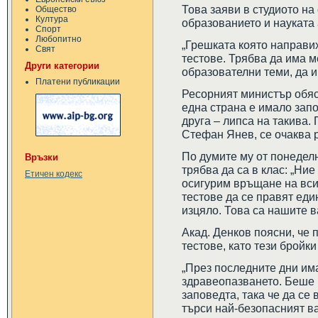
Това заяви в студиото н
Общество
Култура
образованието и науката 
Спорт
Любопитно
„Грешката която направих
Свят
тестове. Трябва да има м
Други категории
образователни теми, да 
Платени публикации
Ресорният министър обясн
една страна е имало запо
друга – липса на такива.
Стефан Янев, се очаква 
По думите му от понеделн
Връзки
трябва да са в клас: „Ни
Етичен кодекс
осигурим връщане на всич
тестове да се правят еди
изцяло. Това са нашите в
Акад. Денков поясни, че 
тестове, като тези бройки 
„През последните дни им
здравеопазването. Беше 
заповедта, така че да се
търси най-безопасният ва