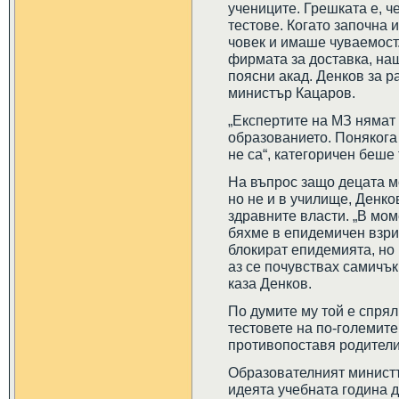
учениците. Грешката е, ч
тестове. Когато започна 
човек и имаше чуваемост.
фирмата за доставка, наш
поясни акад. Денков за р
министър Кацаров.
„Експертите на МЗ нямат
образованието. Понякога 
не са“, категоричен беше 
На въпрос защо децата мо
но не и в училище, Денко
здравните власти. „В мом
бяхме в епидемичен взри
блокират епидемията, но
аз се почувствах самичък
каза Денков.
По думите му той е спрял
тестовете на по-големите
противопоставя родители
Образователният министъ
идеята учебната година д