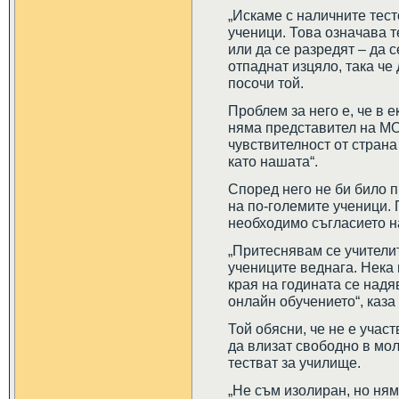
„Искаме с наличните тес
ученици. Това означава т
или да се разредят – да 
отпаднат изцяло, така че
посочи той.
Проблем за него е, че в 
няма представител на МО
чувствителност от стран
като нашата“.
Според него не би било п
на по-големите ученици. 
необходимо съгласието н
„Притеснявам се учителит
учениците веднага. Нека 
края на годината се над
онлайн обучението“, каза
Той обясни, че не е учас
да влизат свободно в моло
тестват за училище.
„Не съм изолиран, но ня