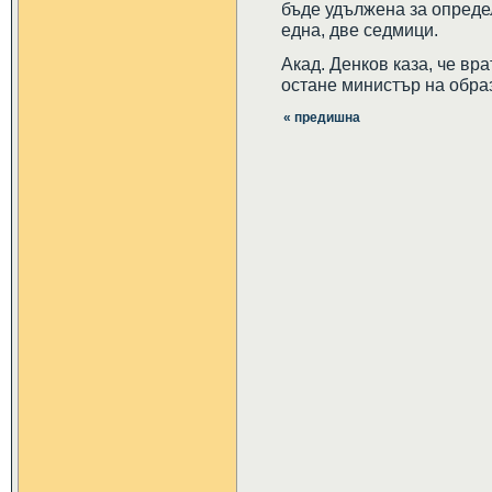
бъде удължена за определ
една, две седмици.
Акад. Денков каза, че вр
остане министър на образ
« предишна