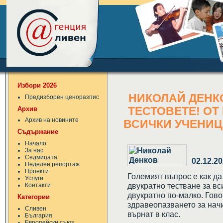
Избори 2026
НИКОЛАЙ ДЕНКО
Предизборен ценоразпис
Архив
ТЕСТОВЕТЕ! ОТ
Архив на новините
ВСИЧКИ УЧЕНИЦ
Съдържание
Начало
За нас
Седмицата
02.12.2
Неделен репортаж
Проекти
Големият въпрос е как да
Услуги
двукратно тестване за в
Контакти
двукратно по-малко. Гов
Категории
здравеопазването за начи
Сливен
върнат в клас.
България
Европейски съюз