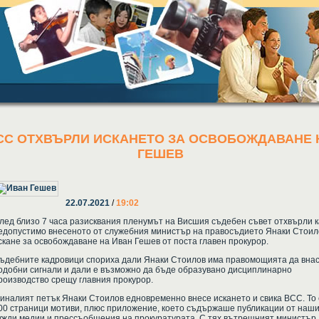
СС ОТХВЪРЛИ ИСКАНЕТО ЗА ОСВОБОЖДАВАНЕ 
ГЕШЕВ
22.07.2021
/
19:02
лед близо 7 часа разисквания пленумът на Висшия съдебен съвет отхвърли 
едопустимо внесеното от служебния министър на правосъдието Янаки Стоил
скане за освобождаване на Иван Гешев от поста главен прокурор.
ъдебните кадровици спориха дали Янаки Стоилов има правомощията да вна
одобни сигнали и дали е възможно да бъде образувано дисциплинарно
роизводство срещу главния прокурор.
иналият петък Янаки Стоилов едновременно внесе искането и свика ВСС. То 
00 страници мотиви, плюс приложение, което съдържаше публикации от наши
ужди медии и прессъобщения на прокуратурата. С тях вътрешният министър