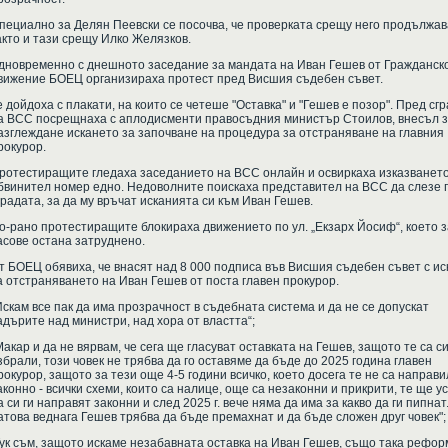
пециално за Делян Пеевски се посочва, че проверката срещу него продължав
акто и тази срещу Илко Желязков.
дновременно с днешното заседание за мандата на Иван Гешев от Гражданск
вижение БОЕЦ организираха протест пред Висшия съдебен съвет.
е дойдоха с плакати, на които се четеше "Оставка" и "Гешев е позор". Пред сг
а ВСС посрещнаха с аплодисменти правосъдния министър Стоилов, внесъл 
азглеждане искането за започване на процедура за отстраняване на главния
рокурор.
ротестиращите гледаха заседанието на ВСС онлайн и освиркаха изказването
бвинител номер едно. Недоволните поискаха представител на ВСС да слезе 
градата, за да му връчат исканията си към Иван Гешев.
о-рано протестиращите блокираха движението по ул. „Екзарх Йосиф“, което з
асове остана затруднено.
т БОЕЦ обявиха, че внасят над 8 000 подписа във Висшия съдебен съвет с ис
а отстраняването на Иван Гешев от поста главен прокурор.
Искам все пак да има прозрачност в съдебната система и да не се допускат
адърите над министри, над хора от властта“;
Макар и да не вярвам, че сега ще гласуват оставката на Гешев, защото те са си
збрали, този човек не трябва да го оставяме да бъде до 2025 година главен
рокурор, защото за тези още 4-5 години всичко, което досега те не са направ
аконно - всички схеми, които са налице, още са незаконни и прикрити, те ще у
а си ги направят законни и след 2025 г. вече няма да има за какво да ги пипнат
атова веднага Гешев трябва да бъде премахнат и да бъде сложен друг човек";
Тук съм, защото искаме незабавната оставка на Иван Гешев, също така рефор