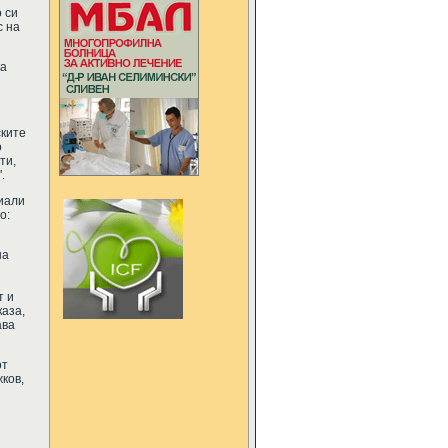
 си
с на
ка
ските
о
ти,
.
иали
о:
на
т и
каза,
ава
от
ков,