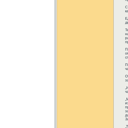
С
к
Е
д
Т
н
р
п
П
о
с
П
ч
О
з
„
ч
„
и
п
з
д
З
„