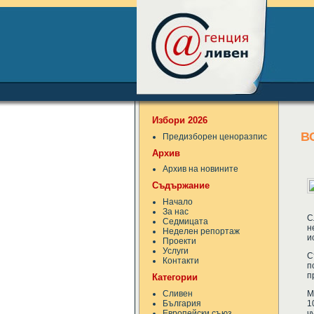
Избори 2026
В
Предизборен ценоразпис
Архив
Архив на новините
Съдържание
Начало
За нас
С
Седмицата
н
Неделен репортаж
и
Проекти
Услуги
С
Контакти
п
п
Категории
Сливен
М
България
1
Европейски съюз
ч