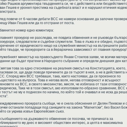
ойко Рашков аргументира твърденията си, че с действията или бездействието
ван Гешев е уронил престижа на съдебната власт и е нарушил етичния кодек
агистрата.
лед повече от 6-часови дебати ВСС не намери основание да започне провер
рещу Иван Гешев или да го отстрани от поста.
бвинител номер едно коментира:
Главният прокурор не разследва, не повдига обвинения и не ръководи българ
рокурори, следователи и съдебни служители. Това е лъжа и е обидно, първот
зречение от юридическото нищо на служебния министър на вътрешните рабо
ойто твърди, че прокурорите са в йерархична зависимост от главния прокурор"
лужебният министър на правосъдието Янаки Стоилов заяви, че всички матер
 данни ще бъдат пратени в Народното събрание и определи днешния ден кат
Смятам това за едно стесняване на реалния смисъл на Конституцията, което,
пасявам се, ще даде поводи причините да се търсят в нея, а не в действията 
СС. Според мен ВСС трябваше, така, както настоявах, да се произнесе по
ъществото на въпроса. Това е негова воля, негова отговорност и всъщност
леновете на ВСС, в своето мнозинство, мисля, че избягаха от тази отговорнос
ридическа, Така че в този смисъл, ако използвам по-образно сравнение, ВСС 
е тестът не му е поднесен по начина, по който той е очаквал и не иска да реш
еста".
еждувременно прокурата съобщи, че е снела обяснения от Делян Пеевски и 
сички останали попадащи под санкциите на закона "Магнитски", без Васил Бож
ойто се укрива извън Европейския съюз.
 съобщението на държавното обвинение се посочва, че причината за
убликуването му днес е високият обществен интерес, а целта е максимална
розрачност.