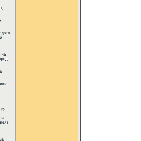
а,
о
радата
за
 на
пред
а
кане
 го
или
спеят
.
ма