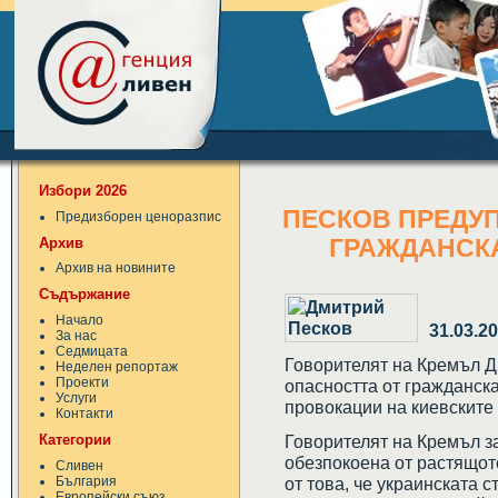
Избори 2026
ПЕСКОВ ПРЕДУП
Предизборен ценоразпис
Архив
ГРАЖДАНСКА
Архив на новините
Съдържание
Начало
31.03.2
За нас
Седмицата
Говорителят на Кремъл Д
Неделен репортаж
Проекти
опасността от гражданска
Услуги
провокации на киевските 
Контакти
Категории
Говорителят на Кремъл з
обезпокоена от растящот
Сливен
България
от това, че украинската 
Европейски съюз