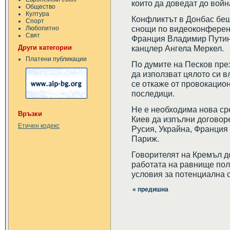
които да доведат до войн
Общество
Култура
Конфликтът в Донбас беш
Спорт
снощи по видеоконферент
Любопитно
Свят
Франция Владимир Путин
Други категории
канцлер Ангела Меркел.
Платени публикации
По думите на Песков пре
да използват цялото си вл
се откаже от провокацио
последици.
Не е необходима нова ср
Връзки
Киев да изпълни договоре
Етичен кодекс
Русия, Украйна, Франция 
Париж.
Говорителят на Кремъл д
работата на равнище поли
условия за потенциална 
« предишна