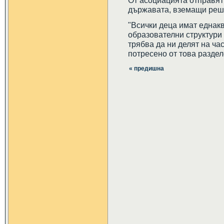
От асоциацията отправят
държавата, вземащи реше
"Всички деца имат еднакв
образователни структури 
трябва да ни делят на ча
потресено от това раздел
« предишна