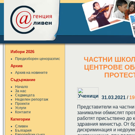
Избори 2026
ЧАСТНИ ШКОЛ
Предизборен ценоразпис
Архив
ЦЕНТРОВЕ ОБ
Архив на новините
ПРОТЕСТ
Съдържание
Начало
За нас
Седмицата
31.03.2021
/
19
Неделен репортаж
Проекти
Представители на частни
Услуги
занимални обмислят прот
Контакти
работят присъствено до 
Категории
здравния министър. От бр
Сливен
дискриминация и недоумя
България
Европейски съюз