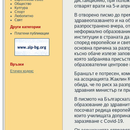
дистанционно, при положе
Общество
отварят врати на 5-и апр
Култура
Спорт
В отворено писмо до пре
Любопитно
здравеопазването и на об
Свят
разпространено вчера, о
Други категории
неформално образование
Платени публикации
институции в страната да 
според европейски и све
основна причина за разпр
късно обаче излезе запов
която забранява присъст
образователни центрове 
Връзки
Етичен кодекс
Браншът е потресен, ком
на асоциацията Жаклин К
обида, че по риск за раз
здравния министър ги пр
В писмото на Българска
образование до здравнит
посочват редица европей
които училищата доприна
заразяване с Covid-19.