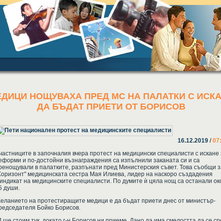
ДИЦИ НОЩУВАХА ПРЕД МС НА ПАЛАТКИ С ИСК
ДА БЪДАТ ПРИЕТИ ОТ БОРИСОВ
16.12.2019
/
07
частниците в започналия вчера протест на медицински специалисти с искане 
еформи и по-достойни възнаграждения са изпълнили заканата си и са
ренощували в палатките, разпънати пред Министерския съвет. Това съобщи з
Хоризонт" медицинската сестра Мая Илиева, лидер на наскоро създадения
индикат на медицинските специалисти. По думите ѝ цяла нощ са останали ок
5 души.
еланието на протестиращите медици е да бъдат приети днес от министър-
редседателя Бойко Борисов.
И ще стоим тук, докато г-н Борисов ни приеме. Дано да има смелостта да се с