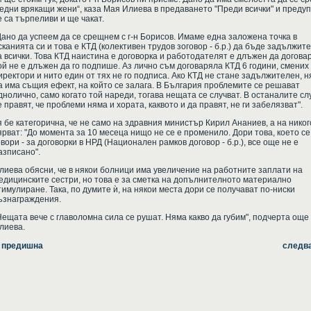
 едни врякащи жени“, каза Мая Илиева в предаването "Преди всички" и преду
е са търпеливи и ще чакат.
Дано да успеем да се срещнем с г-н Борисов. Имаме една заложена точка в
сканията си и това е КТД (колективен трудов зоговор - б.р.) да бъде задължит
а всички. Това КТД наистина е договорка и работодателят е длъжен да договар
ой не е длъжен да го подпише. Аз лично съм договаряла КТД 6 години, смених
иректори и нито един от тях не го подписа. Ако КТД не стане задължителен, 
а има същия ефект, на който се залага. В България проблемите се решават
днолично, само когато той нареди, тогава нещата се случват. В останалите сл
е правят, че проблеми няма и хората, каквото и да правят, не ги забелязват".
я бе категорична, че не само на здравния министър Кирил Ананиев, а на никог
ярват: "До момента за 10 месеца нищо не се е променило. Дори това, което се
овори - за договорки в НРД (Национален рамков договор - б.р.), все още не е
азписано".
лиева обясни, че в някои болници има увеличение на работните заплати на
едицинските сестри, но това е за сметка на допълнителното материално
тимулиране. Така, по думите ѝ, на някои места дори се получават по-ниски
ъзнаграждения.
Нещата вече с главоломна сила се рушат. Няма какво да губим", подчерта още
лиева.
 предишна
следв