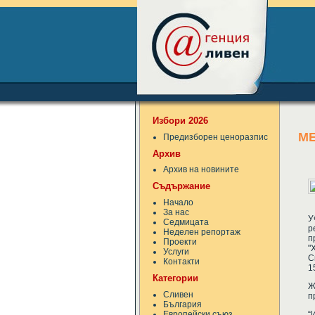
Избори 2026
МЕ
Предизборен ценоразпис
Архив
Архив на новините
Съдържание
Начало
За нас
У
Седмицата
р
Неделен репортаж
п
Проекти
"
Услуги
С
Контакти
1
Категории
Ж
Сливен
п
България
Европейски съюз
“