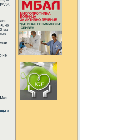
преди,
елен
я, но
 3-ма
няма
учаи
о не
 Мая
аща »