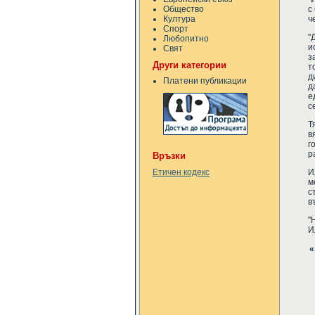
Общество
с
Култура
ч
Спорт
"
Любопитно
и
Свят
з
Други категории
т
д
Платени публикации
д
е
с
Т
в
г
р
Връзки
И
Етичен кодекс
м
с
в
"
И
«