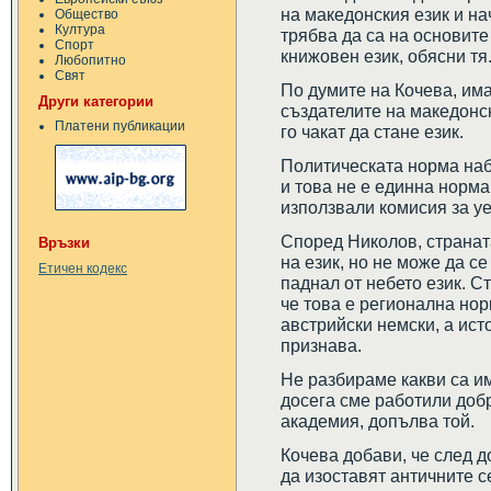
на македонския език и на
Общество
Култура
трябва да са на основите
Спорт
книжовен език, обясни тя
Любопитно
Свят
По думите на Кочева, има
Други категории
създателите на македонск
Платени публикации
го чакат да стане език.
Политическата норма наб
и това не е единна норма
използвали комисия за уе
Според Николов, странат
Връзки
на език, но не може да се
Етичен кодекс
паднал от небето език. Ст
че това е регионална нор
австрийски немски, а ист
признава.
Не разбираме какви са и
досега сме работили добр
академия, допълва той.
Кочева добави, че след д
да изоставят античните с