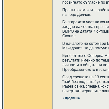
постигнато съгласие по в
Препъникамъкът в работа
на Гоце Делчев.
Българската част на коми
заедно да честват празни
ВМРО на датата 7 октомвр
Скопие.
В началото на октомври 
Македония, за да получи 
Едно от тях е Северна М
резултати именно по тем
личности в общата ни ист
Преображенското въстани
След срещата на 13 септ
"най-безплодната" до то
Радев свика спешна консу
начертаят червените ли
« предишна