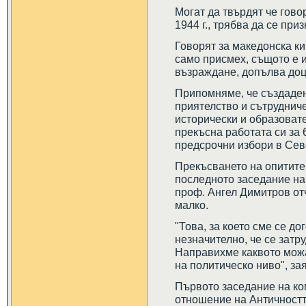
Могат да твърдят че гово
1944 г., трябва да се при
Говорят за македонска ки
само присмех, същото е и
възраждане, допълва доц
Припомняме, че създаден
приятелство и сътрудниче
исторически и образоват
прекъсна работата си за 
предсрочни избори в Се
Прекъсването на опитите 
последното заседание на 
проф. Ангел Димитров отч
малко.
"Това, за което сме се до
незначително, че се затр
Направихме каквото можа
на политическо ниво", за
Първото заседание на ко
отношение на Античностт