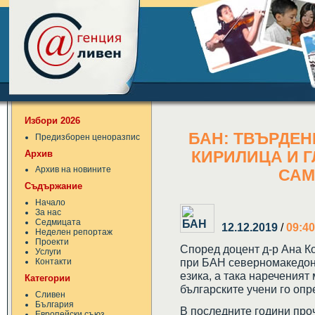
Избори 2026
БАН: ТВЪРДЕН
Предизборен ценоразпис
Архив
КИРИЛИЦА И 
Архив на новините
САМ
Съдържание
Начало
За нас
Седмицата
12.12.2019
/
09:40
Неделен репортаж
Проекти
Според доцент д-р Ана Ко
Услуги
при БАН северномакедон
Контакти
езика, а така нареченият
Категории
българските учени го опр
Сливен
България
В последните години про
Европейски съюз