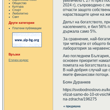
увеличило с 27% през пос
Общество
2024 г), съпроводено с л
Култура
отчасти защото собствен
Спорт
Любопитно
нарастващите цени на ж
Свят
Делът на богатството, пр
Други категории
населението, е бил 56% п
Платени публикации
държала само 5%.
За сравнение, най-богат
три четвърти от общото б
лаборатория за неравенс
Връзки
Ако погледнем България,
основен приоритет намал
Етичен кодекс
помпата на богатствата щ
В най-добрия случай ще с
яките финансови потоци.
Боян Дуранкев
https://svobodnoslovo.eu/k
vlizat-samo-do-10-ot-vsichk
na-zdracha/196275
« предишна