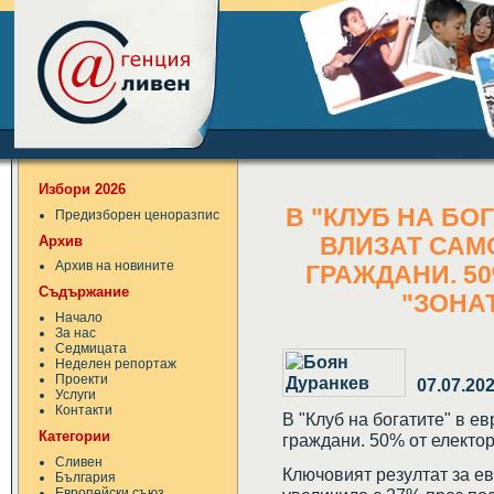
Избори 2026
В "КЛУБ НА БО
Предизборен ценоразпис
Архив
ВЛИЗАТ САМО
Архив на новините
ГРАЖДАНИ. 50
Съдържание
"ЗОНА
Начало
За нас
Седмицата
Неделен репортаж
Проекти
07.07.20
Услуги
Контакти
В "Клуб на богатите" в е
Категории
граждани. 50% от електор
Сливен
Ключовият резултат за ев
България
Европейски съюз