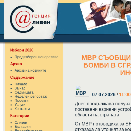
Избори 2026
МВР СЪОБЩИ 
Предизборен ценоразпис
Архив
БОМБИ В СГР
Архив на новините
ИН
Съдържание
Начало
За нас
Седмицата
07.07.2026
/
11:00
Неделен репортаж
Проекти
Днес продължава получа
Услуги
поставени взривни устрой
Контакти
области на страната.
Категории
Сливен
От МВР потвърдиха за БНР
България
отказаха да уточнят за к
Европейски съюз