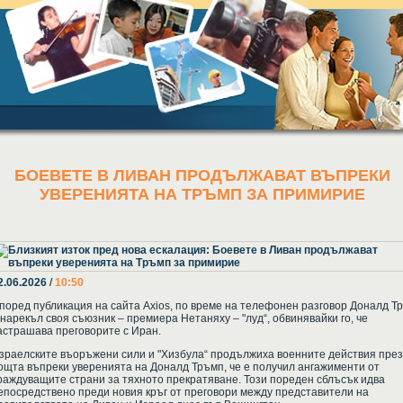
БОЕВЕТЕ В ЛИВАН ПРОДЪЛЖАВАТ ВЪПРЕКИ
УВЕРЕНИЯТА НА ТРЪМП ЗА ПРИМИРИЕ
2.06.2026
/
10:50
поред публикация на сайта Axios, по време на телефонен разговор Доналд Т
 нарекъл своя съюзник – премиера Нетаняху – "луд“, обвинявайки го, че
астрашава преговорите с Иран.
зраелските въоръжени сили и "Хизбула“ продължиха военните действия през
ощта въпреки уверенията на Доналд Тръмп, че е получил ангажименти от
раждуващите страни за тяхното прекратяване. Този пореден сблъсък идва
епосредствено преди новия кръг от преговори между представители на