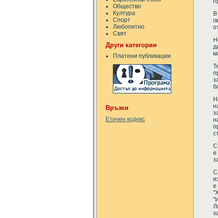
п
Общество
Култура
В
Спорт
г
Любопитно
о
Свят
Н
Други категории
д
м
Платени публикации
Т
п
з
б
Н
н
Връзки
з
Етичен кодекс
н
п
с
С
е
з
С
и
е
"
"
Л
з