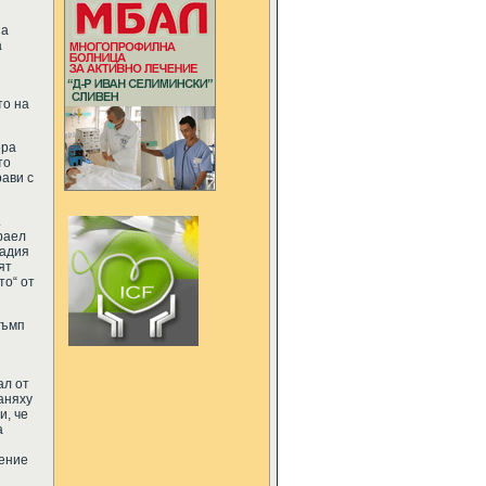
на
а
то на
ера
то
рави с
.
раел
радия
ят
то“ от
ръмп
ал от
аняху
и, че
а
жение