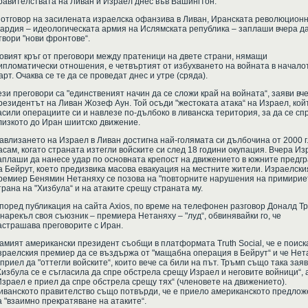
равителствата на Ливан и Израел днес във Вашингтон.
 отговор на засилената израелска офанзива в Ливан, Иранската революцион
вардия – идеологическата армия на Ислямската република – заплаши вчера д
твори "нови фронтове“.
овият кръг от преговори между пратеници на двете страни, нямащи
ипломатически отношения, е четвъртият от избухването на войната в начало
арт. Очаква се те да се проведат днес и утре (сряда).
ези преговори са "единственият начин да се сложи край на войната“, заяви вч
резидентът на Ливан Жозеф Аун. Той осъди "жестоката атака“ на Израел, кой
асили операциите си и навлезе по-дълбоко в ливанска територия, за да се сп
лизкото до Иран шиитско движение.
авлизането на Израел в Ливан достигна най-голямата си дълбочина от 2000 г
асам, когато страната изтегли войските си след 18 години окупация. Вчера Из
аплаши да нанесе удар по основната крепост на движението в южните предг
а Бейрут, което предизвика масова евакуация на местните жители. Израелски
ремиер Бенямин Нетаняху се позова на "повторните нарушения на примирие
трана на "Хизбула“ и на атаките срещу страната му.
поред публикация на сайта Axios, по време на телефонен разговор Доналд Т
 нарекъл своя съюзник – премиера Нетаняху – "луд“, обвинявайки го, че
астрашава преговорите с Иран.
амият американски президент съобщи в платформата Truth Social, че е поиск
зраелския премиер да се въздържа от "мащабна операция в Бейрут“ и че Нет
 приел да "оттегли войските“, които вече са били на път. Тръмп също така заяв
Хизбула се е съгласила да спре обстрела срещу Израел и неговите войници“, 
Израел е приел да спре обстрела срещу тях“ (членовете на движението).
иванското правителство също потвърди, че е приело американското предло
а "взаимно прекратяване на атаките“.