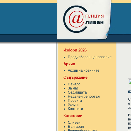
Избори 2026
Предизборен ценоразпис
Архив
Архив на новините
Съдържание
Начало
За нас
0
Седмицата
Неделен репортаж
С
Проекти
е
Услуги
з
Контакти
И
Категории
н
Сливен
в
България
н
Европейски съюз