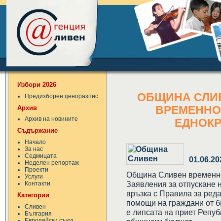
Избори 2026
ОБЩИНА СЛИ
Предизборен ценоразпис
Архив
ВРЕМЕННО
Архив на новините
ЕДНОК
Съдържание
Начало
За нас
Седмицата
01.06.20
Неделен репортаж
Проекти
Община Сливен временно
Услуги
Заявления за отпускане 
Контакти
връзка с Правила за реда
Категории
помощи на граждани от 
Сливен
е липсата на приет Репу
България
Европейски съюз