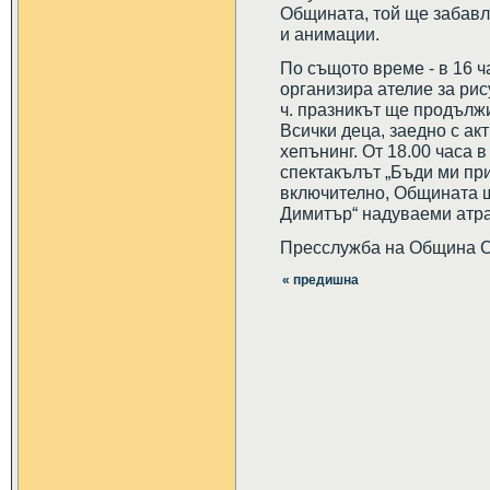
Общината, той ще забавл
и анимации.
По същото време - в 16 ч
организира ателие за рис
ч. празникът ще продължи
Всички деца, заедно с ак
хепънинг. От 18.00 часа 
спектакълът „Бъди ми при
включително, Общината 
Димитър“ надуваеми атра
Пресслужба на Община 
« предишна