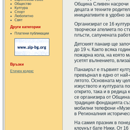
Община Сливен насрочи п
Общество
Култура
децата и техните родител
Спорт
инициативите в удобно за
Любопитно
Свят
Организират се 16 култу
Други категории
творчески ателиета по ст
Платени публикации
плъсти, сапунената работ
Детският панаир ще запо
до 19 ч. Както всяка годи
пожарна кола, на която м
усетят вълнението, влиза
Връзки
Панаирът е първият култу
Етичен кодекс
превърнал в едно от най-
лятото. Основната му цел
изкуството и културата п
открито, така и в редица
се организира от Община
традиция фондацията съз
мобилни телефони «Музее
в Регионалния историчес
На самия празник в поне
клоунът бате Ники. От 16