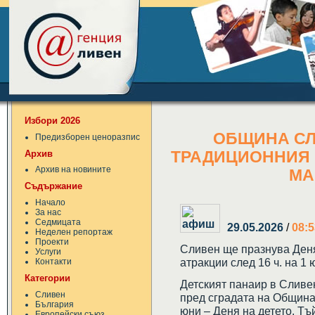
Избори 2026
ОБЩИНА СЛ
Предизборен ценоразпис
Архив
ТРАДИЦИОННИЯ "
Архив на новините
МА
Съдържание
Начало
За нас
Седмицата
29.05.2026
/
08:5
Неделен репортаж
Проекти
Сливен ще празнува Деня 
Услуги
атракции след 16 ч. на 1 
Контакти
Категории
Детският панаир в Сливен
Сливен
пред сградата на Община
България
юни – Деня на детето. Тъ
Европейски съюз