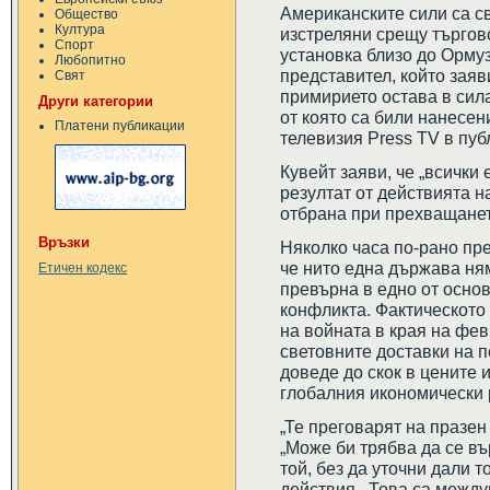
Американските сили са с
Общество
Култура
изстреляни срещу търговс
Спорт
установка близо до Орму
Любопитно
представител, който заяв
Свят
примирието остава в сила
Други категории
от която са били нанесе
Платени публикации
телевизия Press TV в пуб
Кувейт заяви, че „всички 
резултат от действията 
отбрана при прехващанет
Връзки
Няколко часа по-рано пр
че нито една държава ням
Етичен кодекс
превърна в едно от осно
конфликта. Фактическото 
на войната в края на фев
световните доставки на п
доведе до скок в цените
глобалния икономически 
„Те преговарят на празен
„Може би трябва да се въ
той, без да уточни дали 
действия. „Това са межд