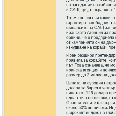
на заседание на кабинета
и САЩ ще „го охраняват“.
Тръмп не посочи какви с
гарантират свободния тр
финансите на САЩ заяви,
иранската Агенция за про
обвини, че е предприела 
от кампанията си на дър
изнудване на кораби, пр
Иран разшири претендир
правила за корабите, кои
път. Това означава, че м
иранска агенция и поняк
размер до 2 милиона дол
Цената на суровия петрол
долара за барел в четвър
нивата от 126 долара пре
една трета по-високи, от
Сравнителните фючърси н
около 50% по-високи. Инд
широкият индекс на глоба