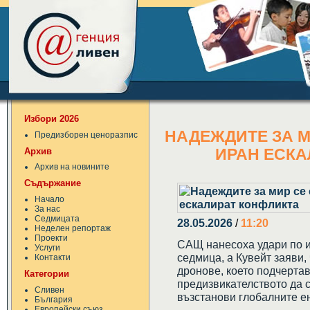
Избори 2026
НАДЕЖДИТЕ ЗА М
Предизборен ценоразпис
Архив
ИРАН ЕСКА
Архив на новините
Съдържание
Начало
За нас
Седмицата
28.05.2026
/
11:20
Неделен репортаж
Проекти
САЩ нанесоха удари по и
Услуги
седмица, а Кувейт заяви, 
Контакти
дронове, което подчертав
Категории
предизвикателството да 
Сливен
възстанови глобалните е
България
Европейски съюз