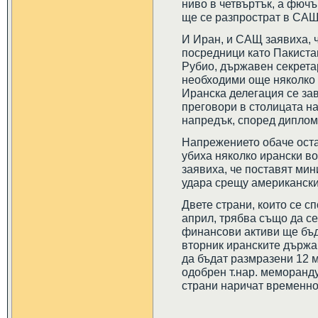
ниво в четвъртък, а фючъ
ще се разпрострат в САЩ
И Иран, и САЩ заявиха, 
посредници като Пакистан
Рубио, държавен секретар
необходими още няколко д
Иранска делегация се за
преговори в столицата на
напредък, според диплома
Напрежението обаче оста
убиха няколко ирански во
заявиха, че поставят мин
удара срещу американски 
Двете страни, които се с
април, трябва също да се
финансови активи ще бъд
вторник иранските държа
да бъдат размразени 12 
одобрен т.нар. меморанду
страни наричат временно