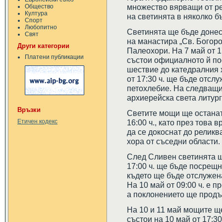
множество вярващи от ре
Общество
Култура
на светинята в няколко б
Спорт
Любопитно
Светинята ще бъде донес
Свят
на манастира „Св. Богоро
Други категории
Палеохори. На 7 май от 1
Платени публикации
състои официалното й по
шествие до катедралния 
от 17:30 ч. ще бъде отсл
петохлебие. На следващия
архиерейска света литург
Връзки
Светите мощи ще останат 
16:00 ч., като през това
Етичен кодекс
да се докоснат до реликв
хора от съседни области.
След Сливен светинята щ
17:00 ч. ще бъде посрещн
където ще бъде отслужен
На 10 май от 09:00 ч. е 
а поклонението ще продъл
На 10 и 11 май мощите щ
състои на 10 май от 17:30