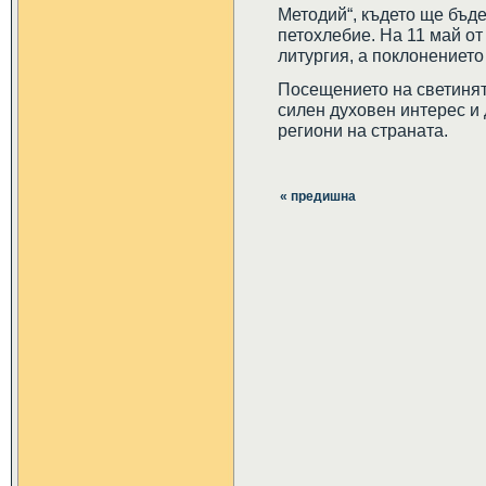
Методий“, където ще бъд
петохлебие. На 11 май от
литургия, а поклонението
Посещението на светинят
силен духовен интерес и
региони на страната.
« предишна