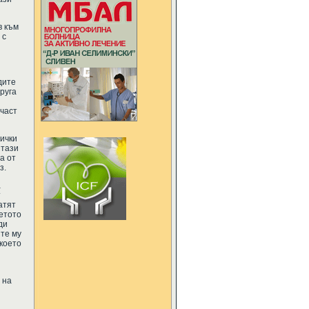
в към
 с
дите
руга
 част
ички
 тази
а от
з.
а
т
атят
петото
ди
ите му
 което
 на