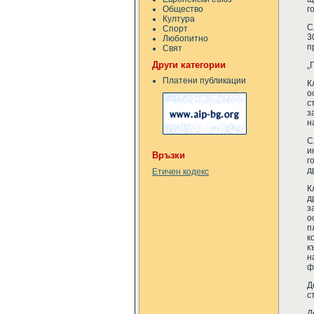
Общество
г
Култура
С
Спорт
3
Любопитно
п
Свят
Други категории
„
Платени публикации
К
о
с
з
н
С
и
Връзки
г
д
Етичен кодекс
К
д
з
о
п
к
к
н
ф
Д
с
Д