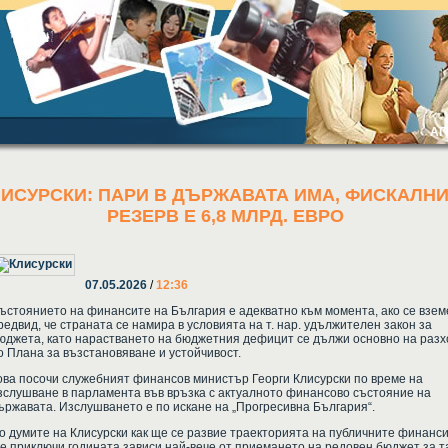
АГЕНЦ
ЛИСУРСКИ: ПАРИ В ДЪРЖАВАТА ИМА, ФИСКАЛН
РЕЗЕРВ Е 6,8 МЛРД. ЕВРО
07.05.2026
/
12:36
ъстоянието на финансите на България е адекватно към момента, ако се взем
редвид, че страната се намира в условията на т. нар. удължителен закон за
юджета, като нарастването на бюджетния дефицит се дължи основно на раз
о Плана за възстановяване и устойчивост.
ова посочи служебният финансов министър Георги Клисурски по време на
зслушване в парламента във връзка с актуалното финансово състояние на
ържавата. Изслушването е по искане на „Прогресивна България“.
о думите на Клисурски как ще се развие траекторията на публичните финанси
е приключи годината зависи най-вече от приемането на редовен бюджет за т