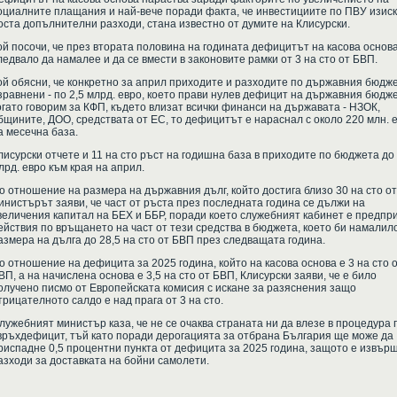
оциалните плащания и най-вече поради факта, че инвестициите по ПВУ изис
оста допълнителни разходи, стана известно от думите на Клисурски.
ой посочи, че през втората половина на годината дефицитът на касова основ
ледвало да намалее и да се вмести в законовите рамки от 3 на сто от БВП.
ой обясни, че конкретно за април приходите и разходите по държавния бюдже
зравнени - по 2,5 млрд. евро, което прави нулев дефицит на държавния бюдже
огато говорим за КФП, където влизат всички финанси на държавата - НЗОК,
бщините, ДОО, средствата от ЕС, то дефицитът е нараснал с около 220 млн. 
а месечна база.
лисурски отчете и 11 на сто ръст на годишна база в приходите по бюджета до 
лрд. евро към края на април.
о отношение на размера на държавния дълг, който достига близо 30 на сто о
инистърът заяви, че част от ръста през последната година се дължи на
величения капитал на БЕХ и ББР, поради което служебният кабинет е предпр
ействия по връщането на част от тези средства в бюджета, което би намалил
азмера на дълга до 28,5 на сто от БВП през следващата година.
о отношение на дефицита за 2025 година, който на касова основа е 3 на сто 
ВП, а на начислена основа е 3,5 на сто от БВП, Клисурски заяви, че е било
олучено писмо от Европейската комисия с искане за разяснения защо
трицателното салдо е над прага от 3 на сто.
лужебният министър каза, че не се очаква страната ни да влезе в процедура 
връхдефицит, тъй като поради дерогацията за отбрана България ще може да
риспадне 0,5 процентни пункта от дефицита за 2025 година, защото е извър
азходи за доставката на бойни самолети.