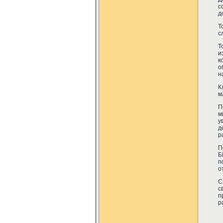
с
д
Т
с
Т
и
к
о
н
К
м
П
м
у
д
р
П
Б
п
о
С
с
п
р