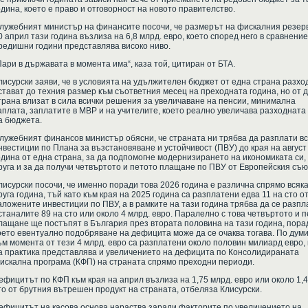
одина, което е право и отговорност на новото правителство.
лужебният министър на финансите посочи, че размерът на фискалния резер
0 април тази година възлиза на 6,8 млрд. евро, което според него в сравнение
редишни години представлява високо ниво.
Пари в държавата в момента има“, каза той, цитиран от БТА.
лисурски заяви, че в условията на удължителен бюджет от една страна разхо
стават до техния размер към съответния месец на преходната година, но от д
трана влизат в сила всички решения за увеличаване на пенсии, минимална
аплата, заплатите в МВР и на учителите, което реално увеличава разходната
а бюджета.
лужебният финансов министър обясни, че страната ни трябва да разплати вс
нвестиции по Плана за възстановяване и устойчивост (ПВУ) до края на август
одина от една страна, за да подпомогне модернизирането на икономиката си, 
руга и за да получи четвъртото и петото плащане по ПВУ от Европейския съю
лисурски посочи, че именно поради това 2026 година е различна спрямо всяк
руга година, тъй като към края на 2025 година са разплатени едва 11 на сто о
аложените инвестиции по ПВУ, а в рамките на тази година трябва да се разпл
станалите 89 на сто или около 4 млрд. евро. Паралелно с това четвъртото и 
лащане ще постъпят в България през втората половина на тази година, пора
оето евентуално подобряване на дефицита може да се очаква тогава. По дум
ъм момента от тези 4 млрд. евро са разплатени около половин милиард евро,
а практика представлява и увеличението на дефицита по Консолидираната
искална програма (КФП) на страната спрямо преходни периоди.
ефицитът по КФП към края на април възлиза на 1,75 млрд. евро или около 1,4
то от брутния вътрешен продукт на страната, отбеляза Клисурски.
ефицитът на касова основа нараства заради факторите по увеличението на