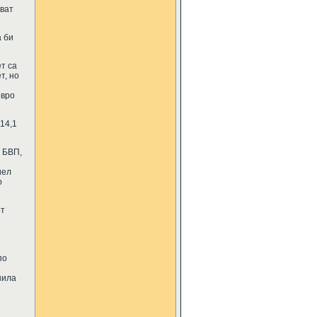
кват
а би
т са
т, но
евро
14,1
т БВП,
иел
о
от
по
шила