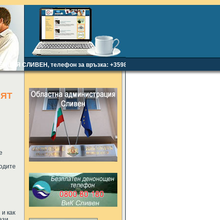
ИЯ СЛИВЕН, телефон за връзка: +359886438912, e-mail:
mi61@abv.bg
ИЯТ
е
ходите
 и как
ази