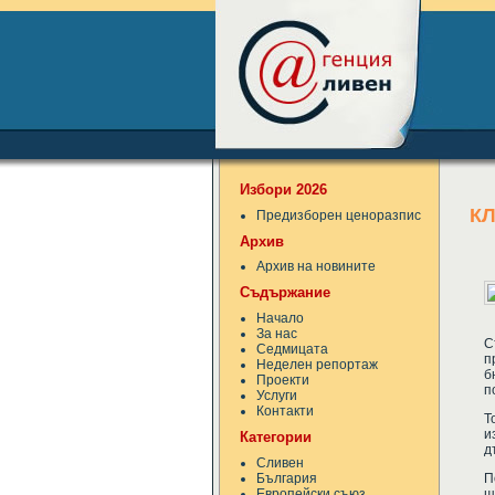
Избори 2026
К
Предизборен ценоразпис
Архив
Архив на новините
Съдържание
Начало
За нас
С
Седмицата
п
Неделен репортаж
б
Проекти
п
Услуги
Контакти
Т
и
Категории
д
Сливен
България
П
Европейски съюз
щ