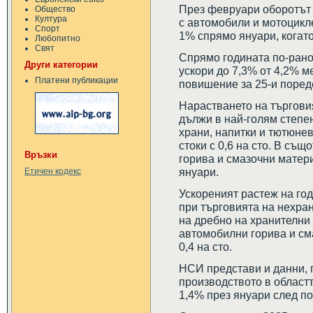
През февруари оборотът 
Общество
Култура
с автомобили и мотоцикл
Спорт
1% спрямо януари, когато
Любопитно
Свят
Спрямо годината по-рано
Други категории
ускори до 7,3% от 4,2% м
Платени публикации
повишение за 25-и поред
Нарастването на търгови
дължи в най-голям степе
храни, напитки и тютюнев
стоки с 0,6 на сто. В съ
Връзки
горива и смазочни матер
януари.
Етичен кодекс
Ускореният растеж на год
при търговията на нехран
на дребно на хранителни 
автомобилни горива и см
0,4 на сто.
НСИ представи и данни, 
производството в областт
1,4% през януари след по