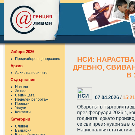
Избори 2026
НСИ: НАРАСТВА
Предизборен ценоразпис
Архив
ДРЕБНО, СВИВА
Архив на новините
В
Съдържание
Начало
За нас
Седмицата
07.04.2026
/
15:21
Неделен репортаж
Проекти
Оборотът в търговията д
Услуги
през февруари 2026 г., к
Контакти
годината, докато произво
Категории
се сви през януари за вт
Сливен
Националния статистичес
България
Европейски съюз