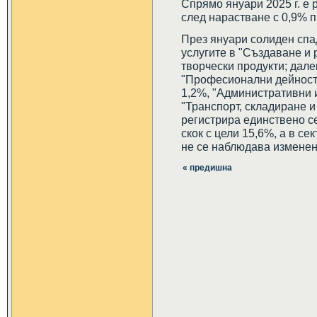
Спрямо януари 2025 г. е
след нарастване с 0,9% п
През януари солиден спа
услугите в "Създаване и
творчески продукти; дал
"Професионални дейности
1,2%, "Административни и
"Транспорт, складиране и
регистрира единствено с
скок с цели 15,6%, а в с
не се наблюдава изменен
« предишна