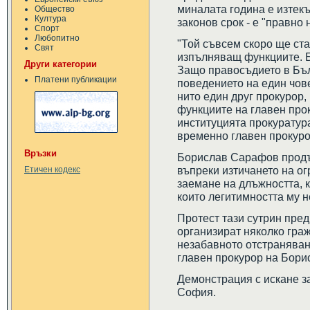
миналата година е изтек
Общество
Култура
законов срок - е "правно
Спорт
Любопитно
"Той съвсем скоро ще ста
Свят
изпълняващ функциите. Бе
Други категории
Защо правосъдието в Бъл
Платени публикации
поведението на един чове
нито един друг прокурор,
функциите на главен про
институцията прокуратур
временно главен прокуро
Връзки
Борислав Сарафов продъ
въпреки изтичането на о
Етичен кодекс
заемане на длъжността, к
които легитимността му н
Протест тази сутрин пре
организират няколко гра
незабавното отстраняван
главен прокурор на Бор
Демонстрация с искане за
София.