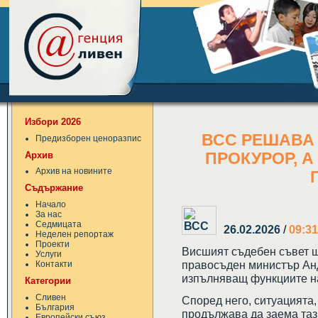
Избори 2026
ВСС РЕШАВА 
Предизборен ценоразпис
Архив
ПРОКУРОР, А
Архив на новините
Съдържание
Начало
За нас
Седмицата
26.02.2026
/
09:31
Неделен репортаж
Проекти
Висшият съдебен съвет щ
Услуги
правосъден министър Анд
Контакти
изпълняващ функциите на
Категории
Сливен
Според него, ситуацията
България
продължава да заема таз
Европейски съюз