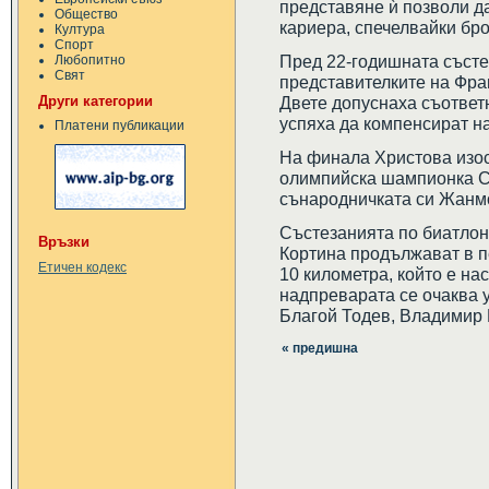
представяне ѝ позволи да
Общество
кариера, спечелвайки бр
Култура
Спорт
Пред 22-годишната съст
Любопитно
Свят
представителките на Фр
Други категории
Двете допуснаха съответн
успяха да компенсират на
Платени публикации
На финала Христова изост
олимпийска шампионка Си
сънародничката си Жанмо
Състезанията по биатлон
Връзки
Кортина продължават в п
Етичен кодекс
10 километра, който е на
надпреварата се очаква 
Благой Тодев, Владимир 
« предишна