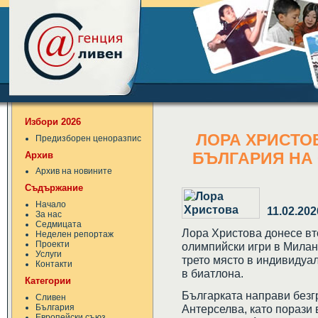
Избори 2026
ЛОРА ХРИСТОВ
Предизборен ценоразпис
Архив
БЪЛГАРИЯ НА
Архив на новините
Съдържание
Начало
11.02.202
За нас
Седмицата
Лора Христова донесе вт
Неделен репортаж
Проекти
олимпийски игри в Милан
Услуги
трето място в индивидуал
Контакти
в биатлона.
Категории
Българката направи безг
Сливен
България
Антерселва, като порази 
Европейски съюз