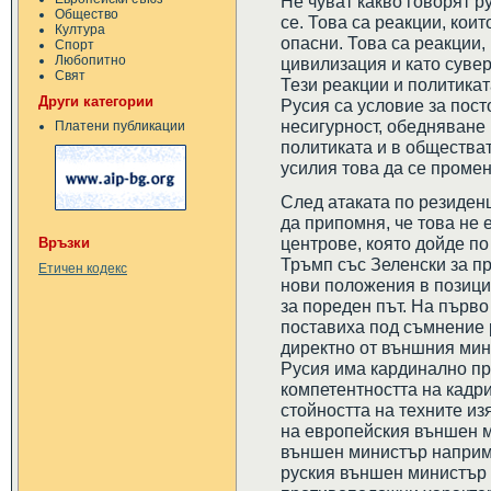
Не чуват какво говорят р
Общество
се. Това са реакции, кои
Култура
опасни. Това са реакции,
Спорт
Любопитно
цивилизация и като сувер
Свят
Тези реакции и политика
Други категории
Русия са условие за пос
несигурност, обедняване
Платени публикации
политиката и в общества
усилия това да се промен
След атаката по резиден
да припомня, че това не 
центрове, която дойде п
Връзки
Тръмп със Зеленски за п
Етичен кодекс
нови положения в позиция
за пореден път. На първо
поставиха под съмнение 
директно от външния мини
Русия има кардинално пр
компетентността на кадри
стойността на техните из
на европейския външен м
външен министър наприме
руския външен министър