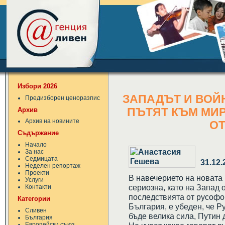
Избори 2026
ЗАПАДЪТ И ВОЙН
Предизборен ценоразпис
Архив
ПЪТЯТ КЪМ МИР
Архив на новините
ОТ
Съдържание
Начало
За нас
Седмицата
31.12.
Неделен репортаж
Проекти
В навечерието на новата 
Услуги
сериозна, като на Запад 
Контакти
последствията от русофо
Категории
България, е убеден, че Р
Сливен
бъде велика сила, Путин 
България
Европейски съюз