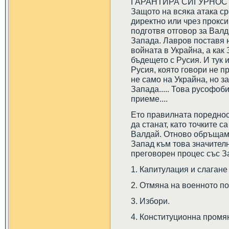
ГАРАНТИРА СИГУРНОСТТ
Защото на всяка атака с
директно или чрез прокси
подготвя отговор за Валд
Запада. Лавров поставя н
войната в Украйна, а как
бъдещето с Русия. И тук
Русия, която говори не
не само на Украйна, н
Запада..... Това русофоб
приеме....
Ето правилната поредност
да станат, като точките 
Валдай. Отново обръщам
Запад към това значител
преговорен процес със З
1. Капитулация и слагане
2. Отмяна на военното п
3. Избори.
4. Конституционна промя