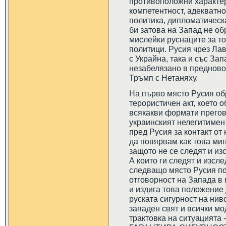
противоположни характер
компетентност, адекватно
политика, дипломатическ
би затова на Запад не о
мислейки руснаците за то
политици. Русия чрез Лав
с Украйна, така и със За
незабелязано в предново
Тръмп с Нетаняху.
На първо място Русия об
терористичен акт, което 
всякакви формати прегов
украинският нелегитимен
пред Русия за контакт от 
да повярвам как това мин
защото не се следят и из
А които ги следят и изсле
следващо място Русия по
отговорност на Запада в
и издига това положение 
руската сигурност на нив
западен свят и всички мо
трактовка на ситуацият