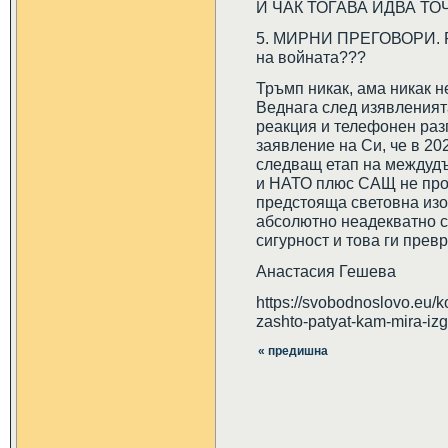
И ЧАК ТОГАВА ИДВА ТО
5. МИРНИ ПРЕГОВОРИ. Ра
на войната???
Тръмп никак, ама никак н
Веднага след изявленият
реакция и телефонен раз
заявление на Си, че в 20
следващ етап на междуд
и НАТО плюс САЩ не прос
предстояща световна изол
абсолютно неадекватно с
сигурност и това ги прев
Анастасия Гешева
https://svobodnoslovo.eu/k
zashto-patyat-kam-mira-iz
« предишна