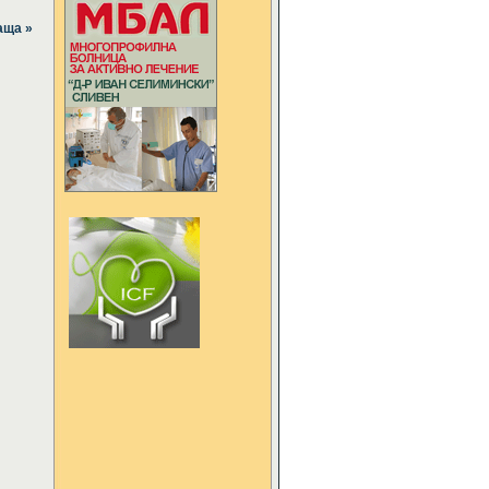
аща »