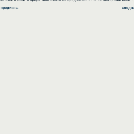
 предишна
следв