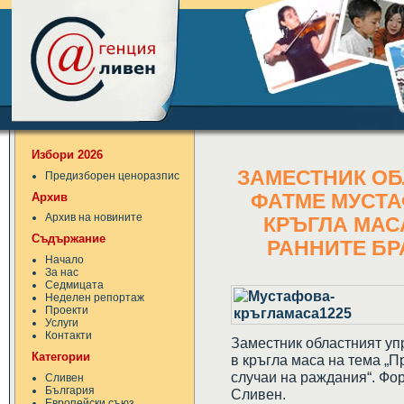
Избори 2026
ЗАМЕСТНИК ОБ
Предизборен ценоразпис
Архив
ФАТМЕ МУСТА
Архив на новините
КРЪГЛА МАС
Съдържание
РАННИТЕ БР
Начало
За нас
Седмицата
Неделен репортаж
Проекти
Услуги
Контакти
Заместник областният уп
Категории
в кръгла маса на тема „П
случаи на раждания“. Фор
Сливен
България
Сливен.
Европейски съюз