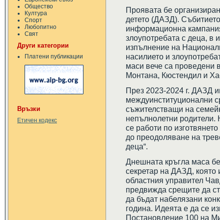
Общество
Проявата бе организиран
Култура
детето (ДАЗД). Събитието
Спорт
Любопитно
информационна кампания
Свят
злоупотребата с деца, в 
Други категории
изпълнение на Национал
насилието и злоупотребат
Платени публикации
маси вече са проведени 
Монтана, Кюстендил и Ха
През 2023-2024 г. ДАЗД 
междуинституционални с
съжителстващи на семейн
Връзки
непълнолетни родители. 
Етичен кодекс
се работи по изготвянето
до преодоляване на трев
деца“.
Днешната кръгла маса бе
секретар на ДАЗД, която 
областния управител Чав
предвижда срещите да ст
да бъдат набелязани кон
година. Идеята е да се 
Постановление 100 на Мин