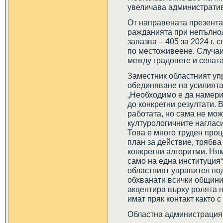
увеличава административ
От направената презентац
ражданията при непълнол
запазва – 405 за 2024 г. 
по местоживеене. Случаи
между градовете и селата
Заместник областният уп
обединяване на усилията
„Необходимо е да намери
до конкретни резултати. 
работата, но сама не мож
културологичните нагласи
Това е много труден проц
план за действие, трябва
конкретни алгоритми. Ням
само на една институция
областният управител под
обхванати всички общини
акцентира върху ролята 
имат пряк контакт както с
Областна администрация