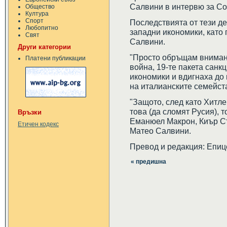
Салвини в интервю за Corr
Общество
Култура
Спорт
Последствията от тези д
Любопитно
западни икономики, като 
Свят
Салвини.
Други категории
"Просто обръщам внимани
Платени публикации
война, 19-те пакета санк
икономики и вдигнаха до 
на италианските семейст
"Защото, след като Хитл
това (да сломят Русия), т
Връзки
Еманюел Макрон, Киър С
Етичен кодекс
Матео Салвини.
Превод и редакция: Епиц
« предишна