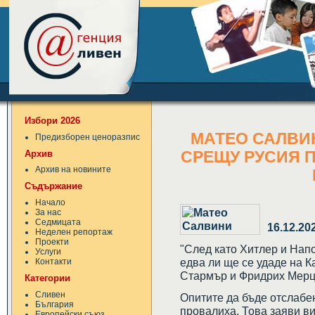
Избори 2026
МАТЕО САЛВИН
Предизборен ценоразпис
Архив
СРЕЩУ РУСИЯ 
Архив на новините
Съдържание
Начало
За нас
Седмицата
16.12.20
Неделен репортаж
Проекти
"След като Хитлер и Напо
Услуги
едва ли ще се удаде на 
Контакти
Стармър и Фридрих Мерц"
Категории
Сливен
Опитите да бъде отслабе
България
провалиха. Това заяви в
Европейски съюз