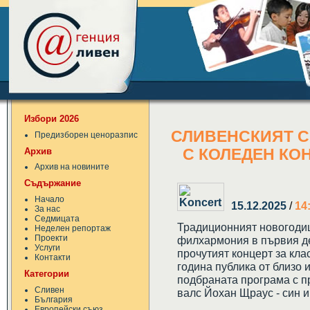
Избори 2026
СЛИВЕНСКИЯТ 
Предизборен ценоразпис
Архив
С КОЛЕДЕН КО
Архив на новините
Съдържание
Начало
15.12.2025
/
14
За нас
Седмицата
Традиционният новогоди
Неделен репортаж
Проекти
филхармония в първия де
Услуги
прочутият концерт за кла
Контакти
година публика от близо 
Категории
подбраната програма с п
Сливен
валс Йохан Щраус - син 
България
Европейски съюз