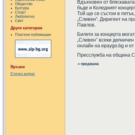
Вдъхновен от бляскавата
Общество
бъде и Коледният концер
Култура
Спорт
Той ще се състои в петък,
Любопитно
„Сливен“. Диригент на п
Свят
Павлов.
Други категории
Билети за концерта могат
Платени публикации
„Сливен" всеки делничен де
онлайн на epaygo.bg и от
Пресслужба на община 
« предишна
Връзки
Етичен кодекс