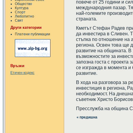
повече от 25 години и си
Общество
международния пазар. Тя 
Култура
Спорт
най-големите производит
Любопитно
страната.
Свят
Други категории
Кметът Стефан Радев пр
да инвестира в Сливен. Т
Платени публикации
стъпка по отношение на 
региона. Освен това ще д
развитие на общината. В
възможностите за инвест
запозна госта с проекта 
Връзки
се изгражда в момента и
развитие.
Етичен кодекс
В хода на разговора за р
инвестиция в региона, Ра
необходимост. На днешна
съветник Христо Борисов
Пресслужба на община 
« предишна