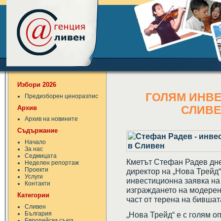
Избори 2026
ГОЛЯМ ИНВЕ
Предизборен ценоразпис
Архив
СЛИВЕ
Архив на новините
Съдържание
Начало
За нас
Седмицата
Кметът Стефан Радев дн
Неделен репортаж
Проекти
директор на „Нова Трейд
Услуги
инвестиционна заявка на
Контакти
изграждането на модерен
Категории
част от терена на бивша
Сливен
България
„Нова Трейд“ е с голям о
Европейски съюз