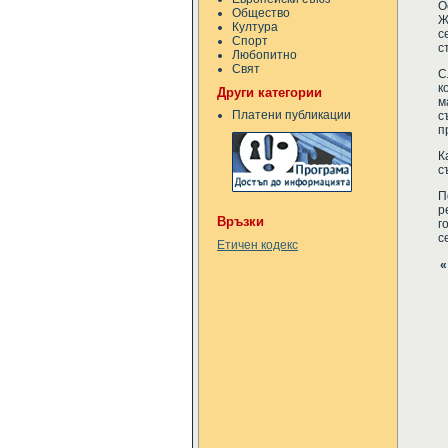
О
Общество
Ж
Култура
с
Спорт
с
Любопитно
Свят
С
к
Други категории
м
Платени публикации
с
п
К
с
П
р
Връзки
г
с
Етичен кодекс
«