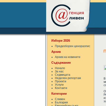
Избори 2026
Предизборен ценоразпис
Архив
Архив на новините
Съдържание
Начало
За нас
Седмицата
Неделен репортаж
В
Проекти
м
Услуги
с
Контакти
О
Категории
Р
и
Сливен
з
България
Европейски съюз