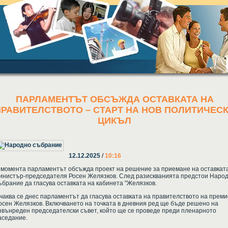
ПАРЛАМЕНТЪТ ОБСЪЖДА ОСТАВКАТА НА
ПРАВИТЕЛСТВОТО – СТАРТ НА НОВ ПОЛИТИЧЕС
ЦИКЪЛ
12.12.2025
/
10:16
 момента парламентът обсъжда проект на решение за приемане на оставкат
инистър-председателя Росен Желязков. След разискванията предстои Наро
ъбрание да гласува оставката на кабинета "Желязков.
чаква се днес парламентът да гласува оставката на правителството на прем
осен Желязков. Включването на точката в дневния ред ще бъде решено на
звънреден председателски съвет, който ще се проведе преди пленарното
аседание.