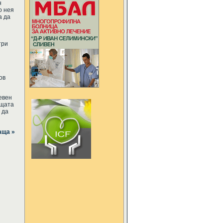
н
о нея
а да
три
ов
евен
ащата
 да
аща »