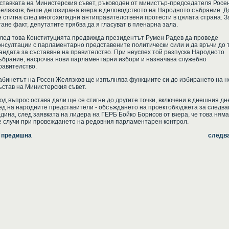
ставката на Министерския съвет, ръководен от министър-председателя Росе
елязков, беше депозирана вчера в деловодството на Народното събрание. Д
е стигна след многохилядни антиправителствени протести в цялата страна. З
тане факт, депутатите трябва да я гласуват в пленарна зала.
лед това Конституцията предвижда президентът Румен Радев да проведе
онсултации с парламентарно представените политически сили и да връчи до 
андата за съставяне на правителство. При неуспех той разпуска Народното
ъбрание, насрочва нови парламентарни избори и назначава служебно
равителство.
абинетът на Росен Желязков ще изпълнява функциите си до избирането на н
ъстав на Министерския съвет.
од въпрос остава дали ще се стигне до другите точки, включени в днешния дн
ед на народните представители - обсъждането на проектобюджета за следв
одина, след заявката на лидера на ГЕРБ Бойко Борисов от вчера, че това няма
е случи при провеждането на редовния парламентарен контрол.
 предишна
следв