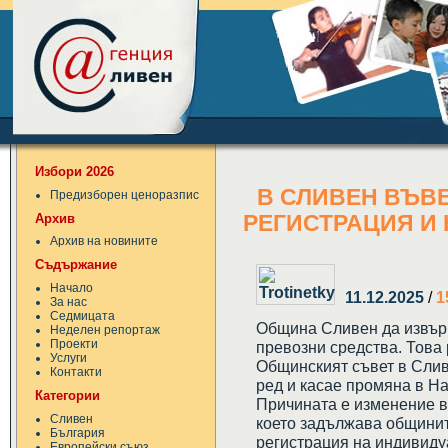
Избори 2026
В СЛИВЕН ВЪВ
Предизборен ценоразпис
Архив
РЕГИСТРАЦИЯ И 
Архив на новините
Съдържание
Начало
11.12.2025
/
1
За нас
Седмицата
Община Сливен да извър
Неделен репортаж
Проекти
превозни средства. Това
Услуги
Общинският съвет в Слив
Контакти
ред и касае промяна в Н
Категории
Причината е изменение в
Сливен
което задължава общинит
България
регистрация на индивиду
Европейски съюз