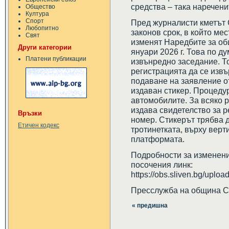
средства – така нареченит
Общество
Култура
Спорт
Пред журналисти кметът 
Любопитно
законов срок, в който ме
Свят
изменят Наредбите за об
Други категории
януари 2026 г. Това по д
Платени публикации
извънредно заседание. Т
регистрацията да се изв
подаване на заявление от
издаван стикер. Процедур
автомобилите. За всяко 
издава свидетелство за р
Връзки
номер. Стикерът трябва д
Етичен кодекс
тротинетката, върху верт
платформата.
Подробности за изменени
посочения линк:
https://obs.sliven.bg/
Пресслужба на община 
« предишна