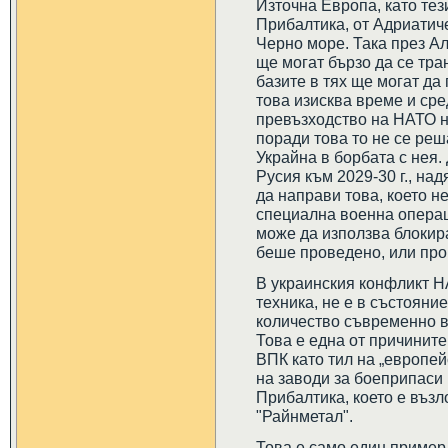
Източна Европа, като те
Прибалтика, от Адриатиче
Черно море. Така през А
ще могат бързо да се тра
базите в тях ще могат да
това изисква време и сре
превъзходство на НАТО н
поради това то не се реш
Украйна в борбата с нея.
Русия към 2029-30 г., над
да направи това, което не
специална военна операц
може да използва блокир
беше проведено, или пр
В украинския конфликт НА
техника, не е в състояни
количество съвременно 
Това е една от причините
ВПК като тил на „европей
на заводи за боеприпаси 
Прибалтика, което е въз
"Райнметал".
Това е само един пример