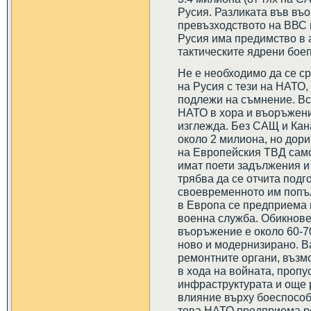
Русия. Разликата във въ
превъзходството на ВВС 
Русия има предимство в 
тактическите ядрени бое
Не е необходимо да се с
на Русия с тези на НАТО,
подлежи на съмнение. В
НАТО в хора и въоръжение
изглежда. Без САЩ и Кан
около 2 милиона, но дори 
на Европейския ТВД само
имат поети задължения и 
трябва да се отчита подг
своевременното им попълв
в Европа се предприема
военна служба. Обикнове
въоръжение е около 60-70
ново и модернизирано. В
ремонтните органи, възм
в хода на войната, пропу
инфраструктурата и още р
влияние върху боеспособ
това НАТО предприема ре