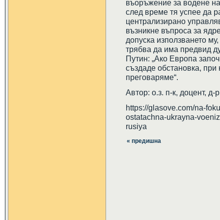
въоръжение за водене на
след време тя успее да р
централизирано управля
възникне въпроса за ядре
допуска използването му,
трябва да има предвид д
Путин: „Ако Европа започ
създаде обстановка, при 
преговаряме“.
Автор: о.з. п-к, доцент, д
https://glasove.com/na-foku
ostatachna-ukrayna-voeniz
rusiya
« предишна