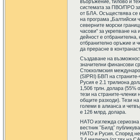
въоръжение, тилово и те
системата за ПВО/ПРО за 
от БЛА. Осъществява се 
на програма „Балтийски 
северните морски граници
часови“ за укрепване на 
дейност е отбранителна, 
отбранително оръжие и ч
да прерасне в контранас
Създаване на възможност
значителни финансови сре
Стокхолмския международ
(SIPRI) БВП на страните-ч
Русия е 2.1 трилиона до
1,506 трлн. долара (55% 
тези на страните-членки 
общите разходи). Тези на
големи в алианса и четвъ
е 126 млрд. долара.
НАТО изглежда сериозна в
вестник "Билд" публикув
НАТО и Русия. Според не
3.4 милиона (от тях на С