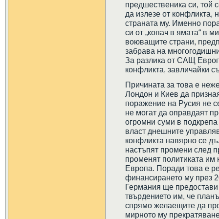
предшественика си, той с
да излезе от конфликта, н
страната му. Именно пор
си от „копач в ямата“ в 
воюващите страни, предп
забрава на многогодишни
За разлика от САЩ Европ
конфликта, завличайки съ
Причината за това е неж
Лондон и Киев да призная
поражение на Русия не се
не могат да оправдаят п
огромни суми в подкрепа 
власт днешните управляв
конфликта навярно се дъ
настъпят промени след п
променят политиката им 
Европа. Поради това е р
финансирането му през 20
Германия ще предостави 
твърдението им, че план
спрямо желаещите да про
мирното му прекратяване,