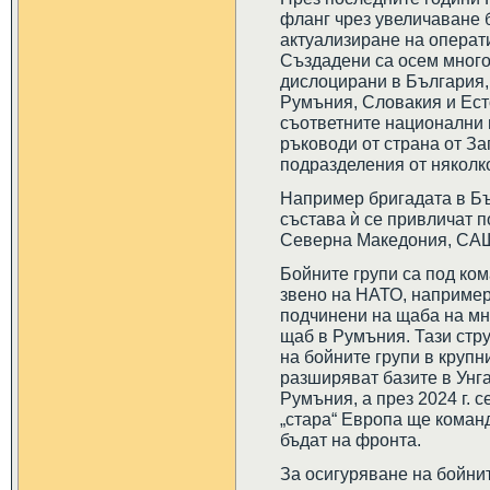
фланг чрез увеличаване 
актуализиране на операт
Създадени са осем много
дислоцирани в България,
Румъния, Словакия и Ест
съответните национални 
ръководи от страна от З
подразделения от няколк
Например бригадата в Бъ
състава ѝ се привличат 
Северна Македония, САЩ,
Бойните групи са под ко
звено на НАТО, например
подчинени на щаба на мн
щаб в Румъния. Тази стр
на бойните групи в крупн
разширяват базите в Унг
Румъния, а през 2024 г. с
„стара“ Европа ще команд
бъдат на фронта.
За осигуряване на бойнит