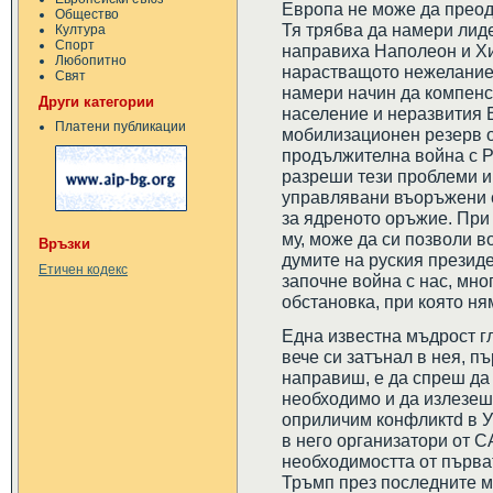
Европа не може да преод
Общество
Тя трябва да намери лиде
Култура
Спорт
направиха Наполеон и Хи
Любопитно
нарастващото нежелание 
Свят
намери начин да компенс
Други категории
население и неразвития 
Платени публикации
мобилизационен резерв о
продължителна война с Р
разреши тези проблеми и
управлявани въоръжени с
за ядреното оръжие. При 
му, може да си позволи в
Връзки
думите на руския презид
Етичен кодекс
започне война с нас, мно
обстановка, при която ня
Една известна мъдрост г
вече си затънал в нея, пъ
направиш, е да спреш да
необходимо и да излезеш о
оприличим конфликтd в Ук
в него организатори от 
необходимостта от първа
Тръмп през последните ме