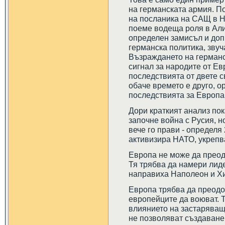
на германската армия. П
на посланика на САЩ в Н
поеме водеща роля в Али
определен замисъл и доп
германска политика, зву
Възраждането на германс
сигнал за народите от Ев
последствията от двете с
обаче времето е друго, о
последствията за Европа
Дори краткият анализ пок
започне война с Русия, н
вече го прави - определя 
активизира НАТО, укрепв
Европа не може да преод
Тя трябва да намери лиде
направиха Наполеон и Х
Европа трябва да преод
европейците да воюват. 
влиянието на застаряващ
не позволяват създаване