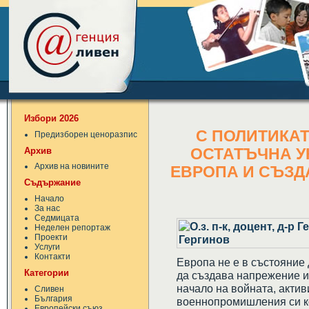
Избори 2026
С ПОЛИТИКАТ
Предизборен ценоразпис
Архив
ОСТАТЪЧНА У
Архив на новините
ЕВРОПА И СЪЗД
Съдържание
Начало
За нас
Седмицата
Неделен репортаж
Проекти
Услуги
Контакти
Европа не е в състояние 
Категории
да създава напрежение и 
начало на войната, акти
Сливен
България
военнопромишления си ко
Европейски съюз