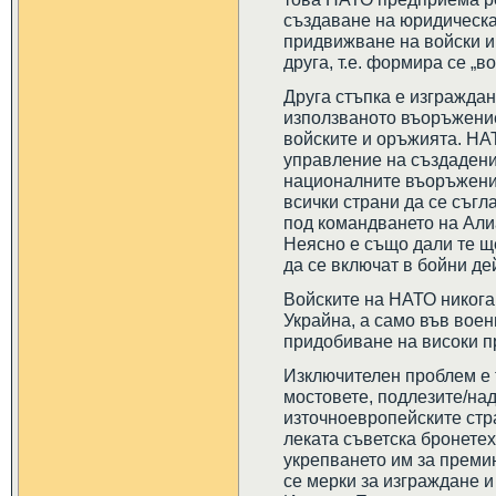
създаване на юридическа
придвижване на войски и
друга, т.е. формира се „в
Друга стъпка е изгражда
използваното въоръжение
войските и оръжията. НА
управление на създаденит
националните въоръжени 
всички страни да се съгл
под командването на Алиа
Неясно е също дали те ще
да се включат в бойни де
Войските на НАТО никога 
Украйна, а само във воен
придобиване на високи п
Изключителен проблем е 
мостовете, подлезите/над
източноевропейските стр
леката съветска бронете
укрепването им за преми
се мерки за изграждане и