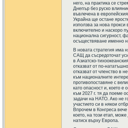
него, на практика се стр
Днепър без руско влияни
въвлечена в европейски
Украйна ще остане ярост
използва за нова прокси 
включително и наскоро пу
национална сигурност, ф
осъществяване именно на
В новата стратегия има 
САЩ да съсредоточат ус
в Азиатско-тихоокеанския
отказват от по-нататъшн
отказват от членство в н
към националните интере
противопоставяне с вели
като опасност и, което е
към 2027 г. тя да поеме 
задачи на НАТО. Ако не 
участието си в някои отб
Впрочем в Конгреса вече 
което, на този етап, може
натиск върху Европа.