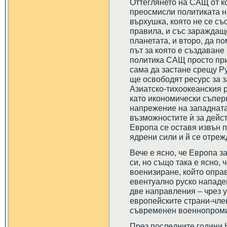
Оттеглянето на САЩ от к
преосмисли политиката н
върхушка, която не се съ
правила, и със зараждащ
планетата, и второ, да по
път за която е създаване
политика САЩ просто пр
сама да застане срещу Рус
ще освободят ресурс за 
Азиатско-тихоокеанския 
като икономически съпер
напрежение на западната
възможностите ѝ за дейст
Европа се оставя извън п
ядрени сили и й се отреж
Вече е ясно, че Европа з
си, но също така е ясно,
военизиране, който опра
евентуално руско нападе
две направления – чрез 
европейските страни-чле
съвременен военнопромиш
През последните години 