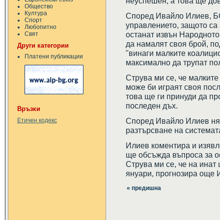
неуспешен, а това ще дов
Общество
Култура
Според Ивайло Илиев, Б
Спорт
управлението, защото са
Любопитно
останат извън Народното
Свят
да намалят своя брой, п
Други категории
"винаги малките коалици
Платени публикации
максимално да трупат пол
Струва ми се, че малкит
може би играят своя пос
това ще ги принуди да пр
последен дъх.
Връзки
Според Ивайло Илиев ням
Етичен кодекс
разтърсване на системата
Илиев коментира и изявл
ще обсъжда въпроса за ос
Струва ми се, че на инат 
януари, прогнозира още 
« предишна