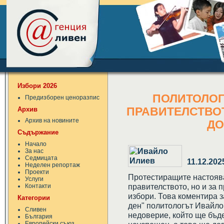
Избори 2026
ПОЛИТОЛОГ:
Предизборен ценоразпис
Архив
ПРАВИТЕЛСТВОТ
Архив на новините
ДО
Съдържание
Начало
За нас
Седмицата
11.12.202
Неделен репортаж
Проекти
Протестиращите настоява
Услуги
правителството, но и за 
Контакти
избори. Това коментира 
Категории
ден" политологът Ивайло 
Сливен
недоверие, който ще бъде
България
Европейски съюз