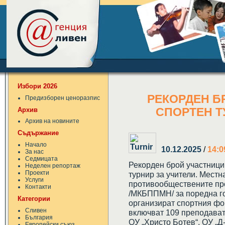
Избори 2026
РЕКОРДЕН Б
Предизборен ценоразпис
Архив
СПОРТЕН Т
Архив на новините
Съдържание
Начало
10.12.2025
/
14:0
За нас
Седмицата
Рекорден брой участници
Неделен репортаж
Проекти
турнир за учители. Местн
Услуги
противообществените пр
Контакти
/МКБППМН/ за поредна го
Категории
организират спортния фор
Сливен
включват 109 преподават
България
ОУ „Христо Ботев“, ОУ „Д
Европейски съюз