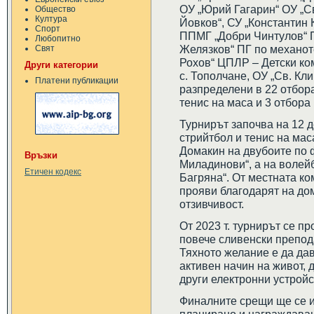
ОУ „Юрий Гагарин“ ОУ „Св
Общество
Култура
Йовков“, СУ „Константин 
Спорт
ППМГ „Добри Чинтулов“ 
Любопитно
Желязков“ ПГ по механот
Свят
Рохов“ ЦПЛР – Детски ком
Други категории
с. Тополчане, ОУ „Св. Кли
Платени публикации
разпределени в 22 отбора
тенис на маса и 3 отбора
Турнирът започва на 12 
стрийтбол и тенис на мас
Домакин на двубоите по 
Връзки
Миладинови“, а на волей
Етичен кодекс
Багряна“. От местната к
прояви благодарят на до
отзивчивост.
От 2023 т. турнирът се п
повече сливенски препода
Тяхното желание е да да
активен начин на живот, 
други електронни устройс
Финалните срещи ще се иг