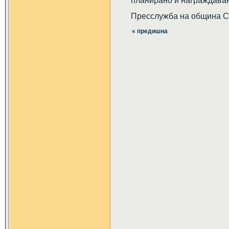
планирано и награждаван
Пресслужба на община 
« предишна