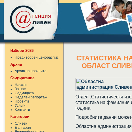
Избори 2026
СТАТИСТИКА Н
Предизборен ценоразпис
Архив
ОБЛАСТ СЛИВ
Архив на новините
Съдържание
Начало
За нас
Седмицата
Отдел „Статистически из
Неделен репортаж
Проекти
статистика на фамилния 
Услуги
година.
Контакти
Категории
Подробните данни можете
Сливен
Областна администрация
България
Европейски съюз