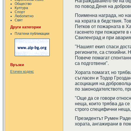
Награждаването бе на о
Общество
по повод Деня на добров
Култура
Спорт
Поименна награда, но наг
Любопитно
Свят
на хората в бедствия. То
Петков от пожарната в Ха
Други категории
гасенето при пожарите в
Платени публикации
Свиленград и при авария
"Нашият екип спаси доста
регионите, са стихийни. 
Повече помагат спонтанни
са подготвени".
Връзки
Хората помагат, но трябва
Етичен кодекс
съгласен и Тодор Грозда
асоциация на доброволци
по законодателството, пр
"Още да се говори относ
неща, които трябва да се
строго специфични неща, 
Президентът Румен Радев
хората, ангажирани в по