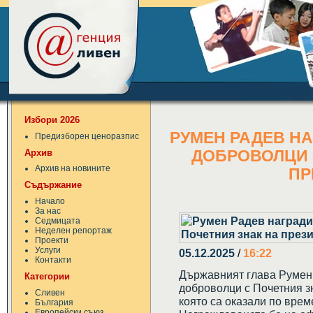
Избори 2026
РУМЕН РАДЕВ Н
Предизборен ценоразпис
Архив
ДОБРОВОЛЦИ 
Архив на новините
ПР
Съдържание
Начало
За нас
Седмицата
Неделен репортаж
Проекти
Услуги
05.12.2025
/
16:22
Контакти
Държавният глава Румен
Категории
доброволци с Почетния з
Сливен
която са оказали по врем
България
Европейски съюз