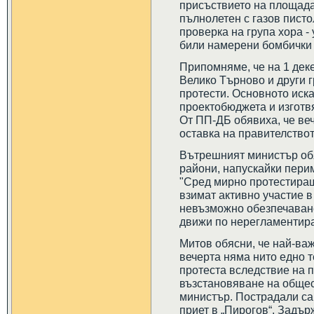
присъствието на площада 
пълнолетен с газов писто
проверка на група хора - 
били намерени бомбички 
Припомняме, че на 1 дек
Велико Търново и други 
протести. Основното иск
проектобюджета и изготвя
От ПП-ДБ обявиха, че веч
оставка на правителствот
Вътрешният министър обя
райони, напускайки пери
"Сред мирно протестиращ
взимат активно участие в
невъзможно обезпечаване
движи по нерегламентира
Митов обясни, че най-важ
вечерта няма нито едно т
протеста вследствие на 
възстановяване на общес
министър. Пострадали са
приет в „Пирогов“. Задър