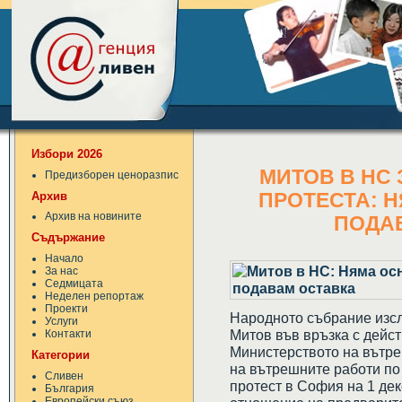
Избори 2026
МИТОВ В НС 
Предизборен ценоразпис
Архив
ПРОТЕСТА: 
Архив на новините
ПОДА
Съдържание
Начало
За нас
Седмицата
Неделен репортаж
Проекти
Народното събрание изс
Услуги
Митов във връзка с дейст
Контакти
Министерството на вътре
Категории
на вътрешните работи по
Сливен
протест в София на 1 дек
България
Европейски съюз