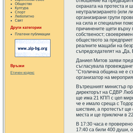
отношение на предварите
Общество
охраната на протеста и ш
Култура
неутрализирането (или ли
Спорт
Любопитно
организирани групи пров
Свят
на сила и специални пом
Други категории
причинените щети върху 
собственост; своевреме
Платени публикации
обществото за предприет
реалните мащаби на безр
съпредседателят на „Да,
Даниел Митов заяви пред
съгласувала провеждането
Връзки
"Столична община не е с
Етичен кодекс
организатор на мероприят
Вътрешният министър при
директорът на СДВР Люб
ще има 21 КПП с цел мирн
че е имало среща с Тодор
шествие, а протестът ще
места и ще приключи в 22
В 17:30 часа е проверено
17:40 са били 400 души, 