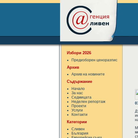
Избори 2026
Предизборен ценоразпис
Архив
Архив на новините
Съдържание
Начало
За нас
Седмицата
Неделен репортаж
0
Проекти
Услуги
Д
Контакти
и
н
Категории
М
Сливен
м
България
с
Европейски съюз