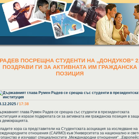
РАДЕВ ПОСРЕЩНА СТУДЕНТИ НА „ДОНДУКОВ“ 2
ПОЗДРАВИ ГИ ЗА АКТИВНАТА ИМ ГРАЖДАНСКА
ПОЗИЦИЯ
3.12.2025
/
17:38
ържавният глава Румен Радев се срещна със студенти в президентската
нституция и изрази подкрепата си за активната им гражданска позиция в защ
а демокрацията.
ладите хора са представители на Студентската асоциация за изследване на
еждународните отношения (САИМО) към Университета за национално и свет
топанство и изучават специалностите „Международни отношения“, „Европейс