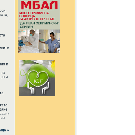
оси,
ната,
рта
ивите
ния и
 на
ора и
та
като
дане
правни
ния
аща »