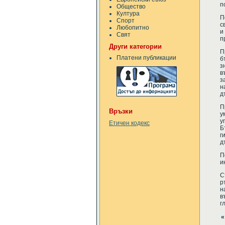
п
Общество
Култура
П
Спорт
с
Любопитно
и
Свят
п
Други категории
П
Платени публикации
б
з
в
з
н
д
П
Връзки
у
у
Етичен кодекс
Б
г
д
П
и
С
р
н
в
г
«