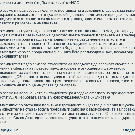
олитика и икономика“ и „Политология“ в УНСС.
о време на разговора студентите поставиха на държавния глава редица въпр
вързани с развитието на актуалните обществено-политически процеси в стра
 подчертаха желанието си да живеят в държава, в която има върховенство на
равото и разделение на властите.
резидентът Румен Радев открои значението на това именно младите хора да
ъдат активни в развитието на демократичните процеси в страната ни и подче
начимата им роля в защита на принципите на разделение на властите и
ърховенството на правото. "Справянето с корупцията и с олигархичните
ависимости е от ключово значение за бъдещето на страната ни и за перспект
а младите хора за професионална и житейска реализация у нас", посочи още
ържавният глава.
резидентът Радев призова студентите да продължат да развиват своите зна
мения в сферата на правото, международните отношения и държавното
правление, за да бъдат пълноценна част от лидерския и експертен капацитет
ългария. „Обществото ни има нужда от вас“, заяви президентът на младите х
и насърчи да продължават да търсят решения на ключовите въпроси, с които
ържавата ни все още не успява да се справи.
о време на посещението си студентите разгледаха сградата на президентска
нституция, Гербовата зала и Многофункционалната библиотека.
ъветникът по вътрешна политика и гражданско общество д-р Мария Юрукова 
ъководител на стажантската програма ги запозна с възможностите за провеж
а стаж и за участие в различни инициативи на институцията. Съветникът по 
ъпроси, Силва Дюкенджиева, запозна студентите с правомощията на държав
лава.
 предишна
следв