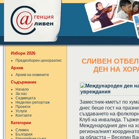
Избори 2026
СЛИВЕН ОТБЕ
Предизборен ценоразпис
Архив
ДЕН НА ХОР
Архив на новините
Съдържание
Начало
За нас
Седмицата
Заместник-кметът по хум
Неделен репортаж
Проекти
днес беше гост на празни
Услуги
създаването на фолклорн
Контакти
Клуб на инвалида. Търже
Категории
Международния ден на хо
Сливен
регионалният координато
България
за областта – Веселин Ва
Европейски съюз