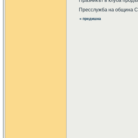
Празникът в клуба продъл
Пресслужба на община 
« предишна