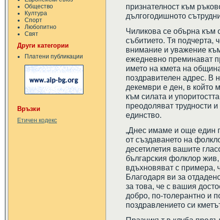
признателност към ръков
Общество
Култура
дългогодишното сътрудни
Спорт
Любопитно
Чиликова се обърна към 
Свят
събитието. Тя подчерта, 
Други категории
внимание и уважение към
Платени публикации
ежедневно преминават пр
името на кмета на общин
поздравителен адрес. В н
декември е ден, в който
към силата и упоритостта
преодоляват трудности и
Връзки
единство.
Етичен кодекс
„Днес имаме и още един п
от създаването на фолкло
десетилетия вашите глас
българския фолклор жив, 
вдъхновяват с примера, ч
Благодаря ви за отдаденос
за това, че с вашия дост
добро, по-толерантно и п
поздравлението си кметът