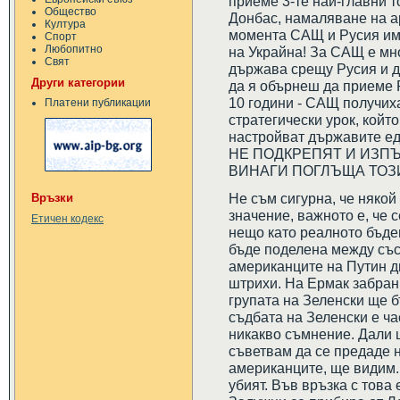
приеме 3-те най-главни т
Общество
Донбас, намаляване на ар
Култура
момента САЩ и Русия им
Спорт
Любопитно
на Украйна! За САЩ е мн
Свят
държава срещу Русия и д
Други категории
да я обърнеш да приеме Р
10 години - САЩ получих
Платени публикации
стратегически урок, който
настройват държавите ед
НЕ ПОДКРЕПЯТ И ИЗПЪ
ВИНАГИ ПОГЛЪЩА ТОЗИ
Не съм сигурна, че някой
Връзки
значение, важното е, че
Етичен кодекс
нещо като реалното бъдещ
бъде поделена между със
американците на Путин д
штрихи. На Ермак забрани
групата на Зеленски ще 
съдбата на Зеленски е ча
никакво съмнение. Дали щ
съветвам да се предаде н
американците, ще видим. 
убият. Във връзка с това