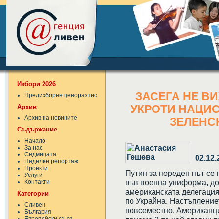
Избори 2026
ЗАСЕГА НЕ В
Предизборен ценоразпис
Архив
УКРОТИ НАЦИС
Архив на новините
ЗЕЛЕНСК
Съдържание
Начало
За нас
Седмицата
02.12.
Неделен репортаж
Проекти
Путин за пореден път се
Услуги
във военна униформа, до
Контакти
американската делегация
Категории
по Украйна. Настъпление
Сливен
повсеместно. Американци
България
Европейски съюз