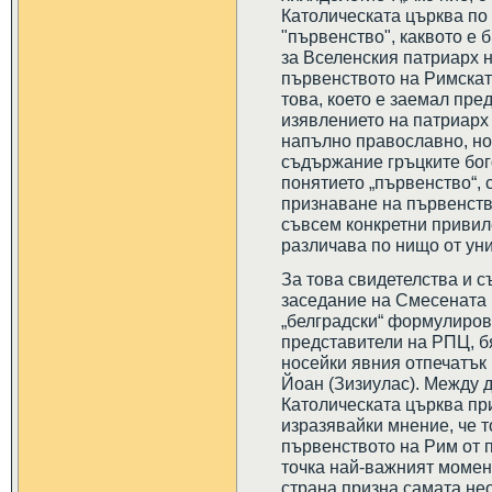
Католическата църква по
"първенство", каквото е 
за Вселенския патриарх н
първенството на Римската
това, което е заемал пре
изявлението на патриарх
напълно православно, но
съдържание гръцките бог
понятието „първенство“, 
признаване на първенств
съвсем конкретни привиле
различава по нищо от уни
За това свидетелства и с
заседание на Смесената 
„белградски“ формулировк
представители на РПЦ, б
носейки явния отпечатък
Йоан (Зизиулас). Между д
Католическата църква при
изразявайки мнение, че т
първенството на Рим от 
точка най-важният момен
страна призна самата не