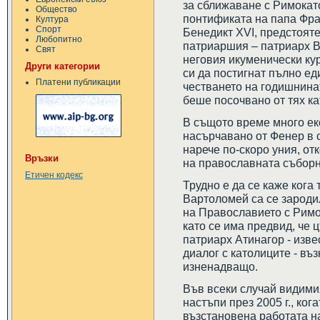
за сближаване с Римокат
Общество
понтификата на папа Фран
Култура
Спорт
Бенедикт XVI, предстоят
Любопитно
патриаршия – патриарх В
Свят
неговия икуменически ку
Други категории
си да постигнат пълно ед
Платени публикации
честването на годишнинат
беше посочвано от тях ка
В същото време много екс
насърчавано от Фенер в 
нарече по-скоро уния, от
Връзки
на православната съборн
Етичен кодекс
Трудно е да се каже кога
Вартоломей са се зароди
на Православието с Римо
като се има предвид, че 
патриарх Атинагор - изв
диалог с католиците - въ
изненадващо.
Във всеки случай видими
настъпи през 2005 г., ко
възстановена работата н