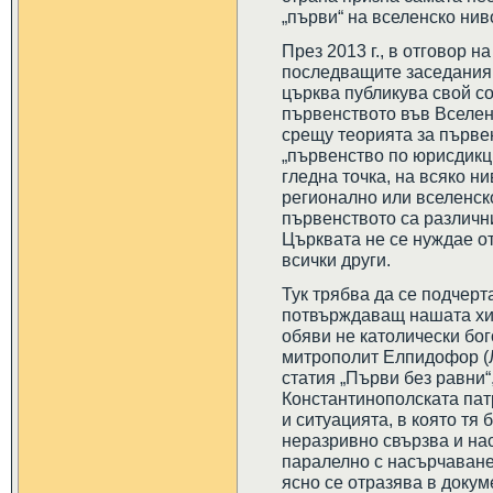
„първи“ на вселенско нив
През 2013 г., в отговор н
последващите заседания 
църква публикува свой с
първенството във Вселенс
срещу теорията за първе
„първенство по юрисдикци
гледна точка, на всяко н
регионално или вселенско
първенството са различни
Църквата не се нуждае о
всички други.
Тук трябва да се подчерт
потвърждаващ нашата хип
обяви не католически бог
митрополит Елпидофор (Л
статия „Първи без равни“
Константинополската пат
и ситуацията, в която тя
неразривно свързва и на
паралелно с насърчаванет
ясно се отразява в доку