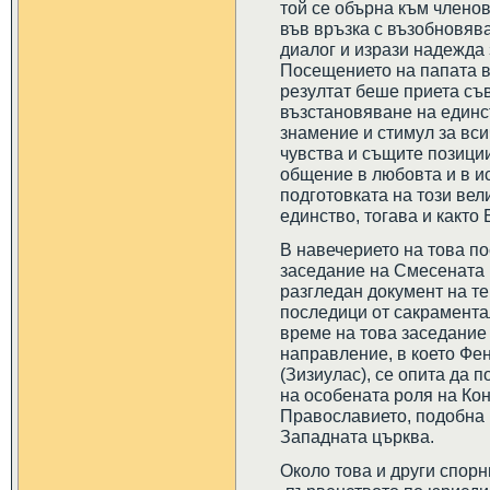
той се обърна към члено
във връзка с възобновяв
диалог и изрази надежда 
Посещението на папата в 
резултат беше приета съ
възстановяване на единс
знамение и стимул за вси
чувства и същите позиции
общение в любовта и в ис
подготовката на този вел
единство, тогава и както 
В навечерието на това п
заседание на Смесената 
разгледан документ на т
последици от сакрамента
време на това заседание
направление, в което Фе
(Зизиулас), се опита да 
на особената роля на Ко
Православието, подобна н
Западната църква.
Около това и други спор