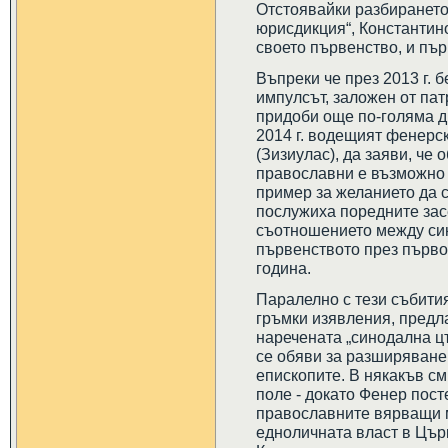
Отстоявайки разбирането
юрисдикция“, Константи
своето първенство, и пър
Въпреки че през 2013 г. 
импулсът, заложен от па
придоби още по-голяма д
2014 г. водещият фенерс
(Зизиулас), да заяви, че
православни е възможно 
пример за желанието да 
послужиха поредните зас
съотношението между син
първенството през първот
година.
Паралелно с тези събития
гръмки изявления, предла
наречената „синодална цъ
се обяви за разширяване
епископите. В някакъв см
поле - докато Фенер пос
православните вярващи 
едноличната власт в Цър