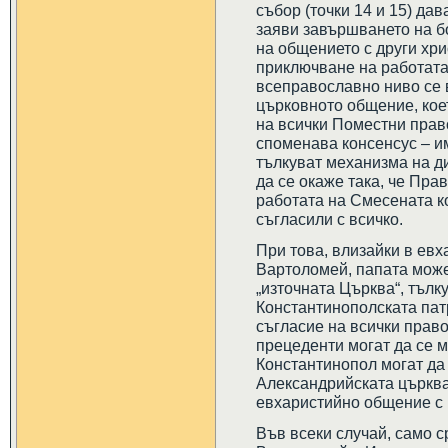
събор (точки 14 и 15) да
заяви завършването на б
на общението с други хр
приключване на работата
всеправославно ниво се 
църковното общение, кое
на всички Поместни право
споменава консенсус – и
тълкуват механизма на д
да се окаже така, че Пра
работата на Смесената ко
съгласили с всичко.
При това, влизайки в ев
Вартоломей, папата може
„източната Църква“, тълк
Константинополската пат
съгласие на всички право
прецеденти могат да се м
Константинопол могат да
Александрийската църква
евхаристийно общение с 
Във всеки случай, само 