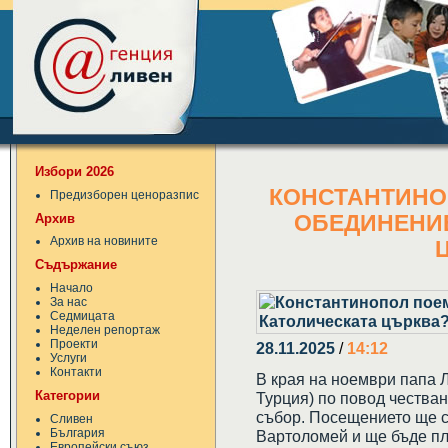
Избори 2026
КОНСТАНТИНО
Предизборен ценоразпис
Архив
ОБЕДИНЕНИЕ
Архив на новините
Съдържание
Начало
За нас
Седмицата
Неделен репортаж
Проекти
28.11.2025
/
14:12
Услуги
Контакти
В края на ноември папа Л
Категории
Турция) по повод чества
събор. Посещението ще с
Сливен
България
Вартоломей и ще бъде пл
Европейски съюз