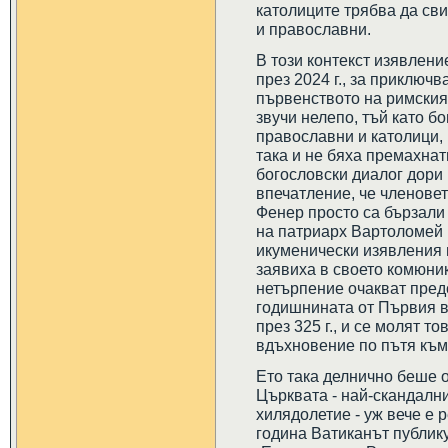
католиците трябва да сви
и православни.
В този контекст изявлен
през 2024 г., за приключ
първенството на римския
звучи нелепо, тъй като б
православни и католици,
така и не бяха премахнат
богословски диалог дори 
впечатление, че членовет
Фенер просто са бързали д
на патриарх Вартоломей 
икуменически изявления и
заявиха в своето комюник
нетърпение очакват предс
годишнината от Първия в
през 325 г., и се молят т
вдъхновение по пътя към
Ето така делнично беше о
Църквата - най-скандалн
хилядолетие - уж вече е 
година Ватиканът публику