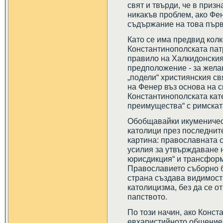
свят и твърди, че в приз
никакъв проблем, ако Фен
съдържание на това първ
Като се има предвид колк
Константинополската пат
правило на Халкидонския
предположение - за жела
„подели“ християнския с
на Фенер въз основа на 
Константинополската кат
преимущества“ с римскат
Обобщавайки икуменичес
католици през последнит
картина: православната с
усилия за утвърждаване н
юрисдикция“ и трансформ
Православието съборно б
страна създава видимост
католицизма, без да се от
папството.
По този начин, ако Конс
евхаристийното общение 