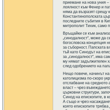
приемане на нова уния –
лоялност към Фенер и па
няма да възразят срещу 
Константинополската цър
последните събития в Ки
митрополит Тихик, само п
Връщайки се към анализа
„синодалност“, може да с
богословска концепция н
за съборност. Папската в
тъй като Синодът на епи
за „синодалност“, има са
му нямат задължителен ха
след одобрението на пап
Нещо повече, начинът на 
католицизма по-скоро укр
отслабване на средното 
власт – чрез въвеждането
църковни структури, запо
Синод на епископите, в к
А също и чрез насаждане
която епископите трябва 