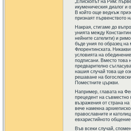
„Епископът на Рим: първе
икуменическия диалог и о
В който още веднъж приз
признаят първенството н
Накрая, стигаме до въпр
унията между Константи
нейните сателити) и римо
бъде уния по образец на 
Флорентинската. Никакви
условията на обединение
подписани. Вместо това 
предварително съгласува
нашия случай това ще озн
решаване на богословски
Поместните църкви.
Например, главата на Фе
прецедент на съвместно 
възражения от страна на
вече намекна архиепископ
православните и католиц
евхаристийното общение
Във всеки случай, спомен