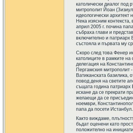
католически диалог под 
митрополит Йоан (Зизиула
идеологически архитект 
Нека изясним контекста, 
април 2005 г. почина пап
събраха глави и предста
включително и патриарх 
състояла и първата му с
Скоро след това Фенер и
католиците в рамките на
делегация на Константин
Пергамския митрополит -
Ватиканската базилика, о
повод деня на светите а
същата година патриарх 
искане да се прекрати пр
желаещи да се присъедин
ноември, Константинопол
папа да посети Истанбул.
Както виждаме, плътностт
бъдат оценени като прос
положително на инициати