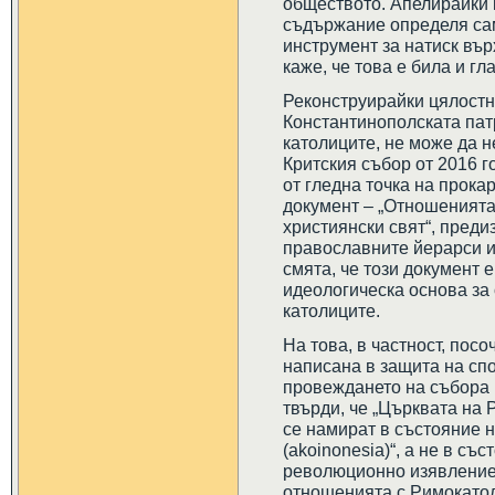
обществото. Апелирайки 
съдържание определя сам
инструмент за натиск вър
каже, че това е била и гл
Реконструирайки цялостн
Константинополската пат
католиците, не може да 
Критския събор от 2016 г
от гледна точка на прока
документ – „Отношенията
християнски свят“, преди
православните йерарси и
смята, че този документ 
идеологическа основа за
католиците.
На това, в частност, посо
написана в защита на сп
провеждането на събора в
твърди, че „Църквата на 
се намират в състояние 
(akoinonesia)“, а не в съ
революционно изявление,
отношенията с Римокатол