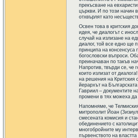
прекъсване на евхарист
църкви. И по този начин 
отхвърлят като несъщест
Освен това в критския д
идея, че диалогът с инос
случай на излизане на ед
диалог, той все едно ще 
принципа на консенсуса 
богословски въпроси. Об
преиначаван по такъв нач
Напротив, твърди се, че 
които излизат от диалога
на решения на Критския 
йерархът на Българската
Гавриил – документите на
промени в тях можеха да 
Напомняме, че Телмиския
митрополит Йоан (Зизиул
смесената комисия и ста
обединението с католицит
многобройните му интервю
първенството на властта