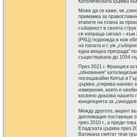
Католическата църква къ
Може да се каже, че „сино
примамка за православни
етапите на плана за прок
съборност в своята струк
се изпраща сигнал – към 
(РКЦ) подхожда в нов обл
на папата и с уж „съборн
една мощна преграда“ по
съществувала до 1054 го
През 2021 г. Франциск о
„обновения“ католицизъм
посещавайки Кипър и Гър
църква „открива наново з
измерение, което е необх
косвено доказва нашето 
концепцията за „синодалн
Между другото, акцент въ
дипломация поставяше ощ
през 2010 г., а преди тов
Еладската църква през 20
Ватикана смятат тези гръ