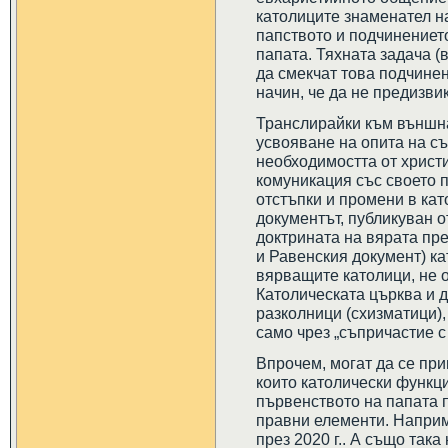
католиците знаменател н
папството и подчинениет
папата. Тяхната задача (
да смекчат това подчине
начин, че да не предизви
Транслирайки към външна
усвояване на опита на съ
необходимостта от христ
комуникация със своето п
отстъпки и промени в ка
документът, публикуван о
доктрината на вярата през
и Равенския документ) к
вярващите католици, не о
Католическата църква и 
разколници (схизматици),
само чрез „съпричастие с
Впрочем, могат да се пр
които католически функци
първенството на папата 
правни елементи. Наприме
през 2020 г.. А също так