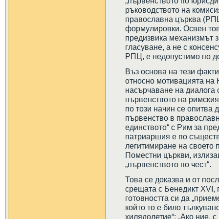
„първенството по юрисди
ръководството на комиси
православна църква (РПЦ
формулировки. Освен тов
предизвика механизмът з
гласуване, а не с консен
РПЦ, е недопустимо по д
Въз основа на тези факти
относно мотивацията на 
насърчаване на диалога с
първенството на римския
по този начин се опитва 
първенство в православн
единството“ с Рим за пр
патриаршия е по съществ
легитимиране на своето 
Поместни църкви, излиза
„първенството по чест“.
Това се доказва и от пос
срещата с Бенедикт XVI,
готовността си да „прием
който то е било тълкувано
хилядолетие“: „Ако ние, 