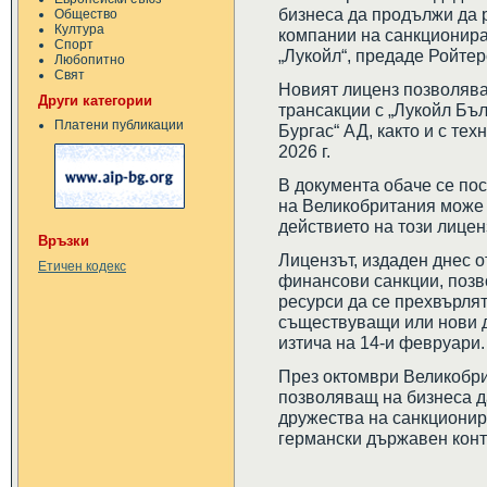
бизнеса да продължи да 
Общество
Култура
компании на санкционира
Спорт
„Лукойл“, предаде Ройтер
Любопитно
Свят
Новият лиценз позволява
Други категории
трансакции с „Лукойл Бъ
Платени публикации
Бургас“ АД, както и с те
2026 г.
В документа обаче се по
на Великобритания може 
действието на този лицен
Връзки
Лицензът, издаден днес о
Етичен кодекс
финансови санкции, поз
ресурси да се прехвърлят
съществуващи или нови до
изтича на 14-и февруари.
През октомври Великобри
позволяващ на бизнеса д
дружества на санкционира
германски държавен конт