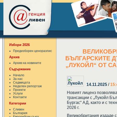
Избори 2026
ВЕЛИКОБР
Предизборен ценоразпис
Архив
БЪЛГАРСКИТЕ 
Архив на новините
„ЛУКОЙЛ“ ОТ С
Съдържание
Начало
За нас
Седмицата
14.11.2025
/
15:
Неделен репортаж
Проекти
Новият лиценз позволява
Услуги
трансакции с „Лукойл Бъ
Контакти
Бургас“ АД, както и с те
Категории
2026 г.
Сливен
България
Великобритания издаде с
Европейски съюз