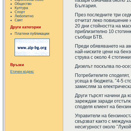
пазари означава около 10
Общество
България.
Култура
Спорт
През последните три сед
Любопитно
отчитат леко повишение н
Свят
20 дни стойността на мас
Други категории
приблизително 10 стотинк
Платени публикации
съобщи БТВ.
Преди обявяването на ам
най-ниските цени на бензи
струва с около 4 стотинки
Връзки
Дизелът поскъпва по-осез
Етичен кодекс
Потребителите споделят, 
усеща в бюджета. "4-5 ст
замислям за електрическа
Други търсят начини да к
зареждам заради отстъпка
споделя клиент на бензи
Управители на бензиност
свързват както с междуна
несигурност около "Лукой