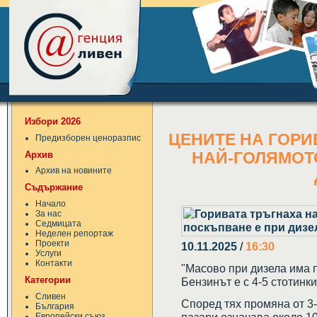
Избори 2026
ЦЕНИТЕ НА ГОРИ
Предизборен ценоразпис
Архив
НАЙ-ГОЛЯМОТ
Архив на новините
Съдържание
Начало
За нас
Седмицата
Неделен репортаж
Проекти
10.11.2025
/
16:30
Услуги
Контакти
"Масово при дизела има п
Категории
Бензинът е с 4-5 стотинк
Сливен
Според тях промяна от 3
България
Европейски съюз