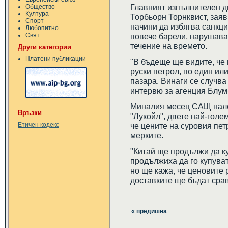
Главният изпълнителен ди
Общество
Култура
Торбьорн Торнквист, зая
Спорт
начини да избягва санкци
Любопитно
Свят
повече барели, нарушава
течение на времето.
Други категории
Платени публикации
"В бъдеще ще видите, че
руски петрол, по един ил
пазара. Винаги се случва
интервю за агенция Блум
Миналия месец САЩ нало
Връзки
"Лукойл", двете най-голе
че цените на суровия пет
Етичен кодекс
мерките.
"Китай ще продължи да к
продължиха да го купуват
но ще кажа, че ценовите 
доставките ще бъдат срав
« предишна