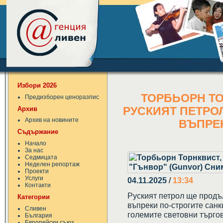
Избори 2026
ТОРБЬОРН ТО
Предизборен ценоразпис
Архив
РУСКИЯТ ПЕТРО
Архив на новините
ВЪПРЕ
Съдържание
Начало
За нас
Седмицата
Неделен репортаж
Проекти
Услуги
04.11.2025
/
13:34
Контакти
Руският петрол ще продъ
Категории
въпреки по-строгите санк
Сливен
големите световни търгов
България
Европейски съюз