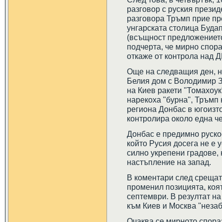
разговор с руския прези
разговора Тръмп прие пр
унгарската столица Буда
(всъщност предложението
подчерта, че мирно спор
откаже от контрола над Д
Още на следващия ден, н
Белия дом с Володимир З
на Киев ракети "Томахоук
нарекоха "бурна", Тръмп 
региона Донбас в югоизт
контролира около една че
Донбас е предимно руско
който Русия досега не е 
силно укрепени градове, 
настъпление на запад.
В коментари след срещат
променил позицията, коя
септември. В резултат на
към Киев и Москва "незаб
Очаква се мирното спора