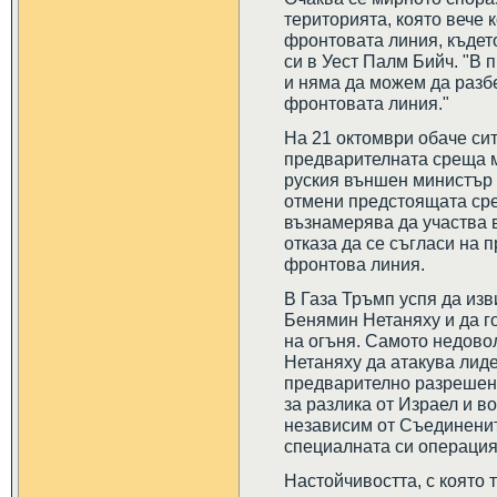
територията, която вече 
фронтовата линия, където
си в Уест Палм Бийч. "В 
и няма да можем да разб
фронтовата линия."
На 21 октомври обаче сит
предварителната среща 
руския външен министър 
отмени предстоящата сре
възнамерява да участва в
отказа да се съгласи на 
фронтова линия.
В Газа Тръмп успя да из
Бенямин Нетаняху и да го
на огъня. Самото недово
Нетаняху да атакува лиде
предварително разрешени
за разлика от Израел и в
независим от Съединени
специалната си операция
Настойчивостта, с която 