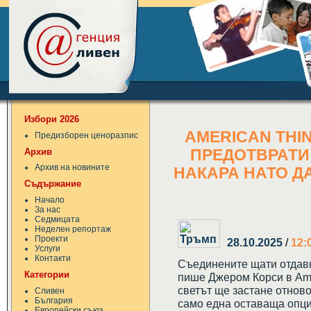
Избори 2026
AMERICAN THI
Предизборен ценоразпис
Архив
ПРЕДОТВРАТИ 
Архив на новините
НАКАРА НАТО Д
Съдържание
Начало
За нас
Седмицата
Неделен репортаж
Проекти
28.10.2025
/
12:
Услуги
Контакти
Съединените щати отдавн
Категории
пише Джером Корси в Amer
светът ще застане отнов
Сливен
България
само една оставаща опци
Европейски съюз