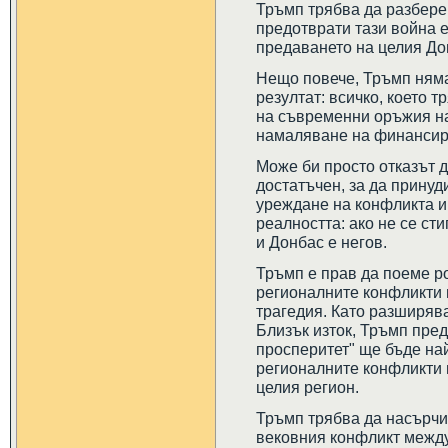
Тръмп трябва да разбере,
предотврати тази война 
предаването на целия До
Нещо повече, Тръмп няма
резултат: всичко, което т
на съвременни оръжия на
намаляване на финансир
Може би просто отказът д
достатъчен, за да принуд
уреждане на конфликта и
реалността: ако не се ст
и Донбас е негов.
Тръмп е прав да поеме ро
регионалните конфликти 
трагедия. Като разширяв
Близък изток, Тръмп пред
просперитет" ще бъде на
регионалните конфликти 
целия регион.
Тръмп трябва да насърчи
вековния конфликт между