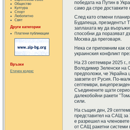
победата на Путин в Укра
Общество
само да спре доставките 
Култура
Спорт
Любопитно
След като отмени планир
Свят
Будапеща, президентът 
Други категории
заплахата му да въоръжи 
способни да поразяват д
Платени публикации
Москва да преговаря.
Нека си припомним как с
украинския конфликт пре
На 23 септември 2025 г.,
Връзки
Володимир Зеленски на 
Етичен кодекс
предположи, че Украйна 
завзети от Русия. По-мал
септември, вицепрезидент
Съединените щати сериоз
далекобойни ракети "Тома
сили.
На същия ден, 29 септемв
представител на САЩ за 
е разрешил на членовете
от САЩ ракетни системи в