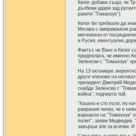
Келог добави също, че Т
дълбоки удари зад рускит
ракети "Томахоук").
Келог би трябвало да зна
Москва с американски ра
мигновено от посредниче
и Русия, евентуално дори
Фактът, че Ванс и Келог с
предполага, че именно Ке
Зеленски с "Томахоук" ч
На 13 октомври, вероятно
други членове на негова
президент Дмитрий Медве
снабди Зеленски с "Томах
война", подчерта той.
"Казано е сто пъти, по на
раирания чичко, че е нев
варианти на "Томахоук" 
полет", заяви Медведев. 
завърши зле за всички. И
След това, в четвъртък,