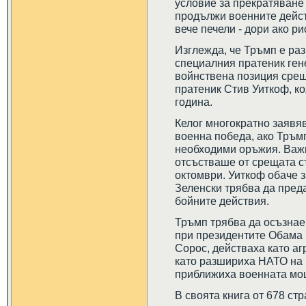
условие за прекратяване 
продължи военните дейст
вече печели - дори ако р
Изглежда, че Тръмп е ра
специалния пратеник гене
войнствена позиция срещ
пратеник Стив Уиткоф, ко
година.
Келог многократно заявяв
военна победа, ако Тръм
необходими оръжия. Важн
отсъстваше от срещата с
октомври. Уиткоф обаче з
Зеленски трябва да преда
бойните действия.
Тръмп трябва да осъзна
при президентите Обама 
Сорос, действаха като аг
като разшириха НАТО на и
приближиха военната мощ
В своята книга от 678 ст