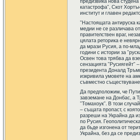
предизвика нова студена 
катастрофа", Скот Хортъ
институт и главен редакт
"Настоящата антируска к
медии не се различава о
правителствен враг, неза
цялата реторика е невярн
да мрази Русия, а по-мл
години с истории за "рус
Освен това трябва да вз
сензацията "Русиягейт" 
президента Доналд Тръмп
изкривила умовете на ам
съвместно съществуване
Да предположим, че Пути
завземане на Донбас, а Т
"Томахоук". В този случа
– същата пропаст, с коят
разреши на Украйна да 
по Русия. Геополитическа
да бъде изгонена от тери
Украйна, без да се пред